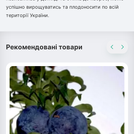
успішно вирощуватись та плодоносити по всій
ться
території України.
ія)
оративна
Рекомендовані товари