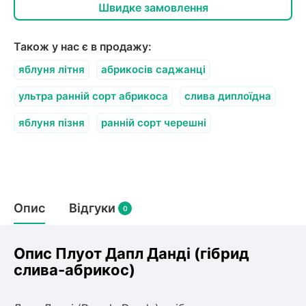
олокна (агротканини)
Швидке замовлення
во
Також у нас є в продажу:
щі
яблуня літня
абрикосів саджанці
и
к
ий
ультра ранній сорт абрикоса
слива диплоїдна
і
лки
яблуня пізня
ранній сорт черешні
ки
снока
и
Опис
Відгуки
0
нди
Опис Плуот Дапл Данді (гібрид
слива-абрикос)
ник)