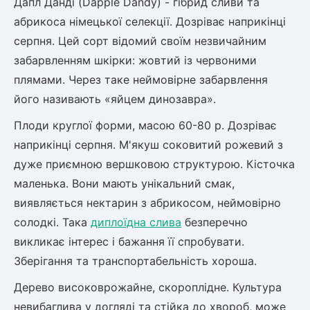
Дапл Данді (Dapple Dandy) - гібрид сливи та
абрикоса німецької селекції. Дозріває наприкінці
серпня. Цей сорт відомий своїм незвичайним
овець)
забарвленням шкірки: жовтий із червоними
плямами. Через таке неймовірне забарвлення
його називають «яйцем динозавра».
Плоди круглої форми, масою 60-80 р. Дозріває
лини
наприкінці серпня. М'якуш соковитий рожевий з
яні троянди)
дуже приємною вершковою структурою. Кісточка
маленька. Вони мають унікальний смак,
ива
виявляється нектарин з абрикосом, неймовірно
солодкі. Така
диплоїдна слива
безперечно
а
викликає інтерес і бажання її спробувати.
Зберігання та транспортабельність хороша.
Дерево високоврожайне, скороплідне. Культура
зник)
невибаглива у догляді та стійка до хвороб, може