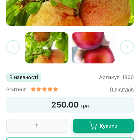
си
и
горіх
я лохини
і
у
их
лина
сових
иках
ди
во
ей
ни
В наявності
Артикул:
1860
ий
Рейтинг:
0 відгуків
ульчування
рева
250.00
грн
ар
а
Купити