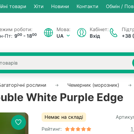
ійні товари
Хiти
Новини
Контакти
Обмін / По
ежим роботи:
Мова:
Кабінет:
Підтр
00
00
н-Пт:
9
- 18
UA
Вхід
+38 
Багаторічні рослини
Чемерник (морозник)
uble White Purple Edge
Немає на складі
Артикул
Рейтинг:
1