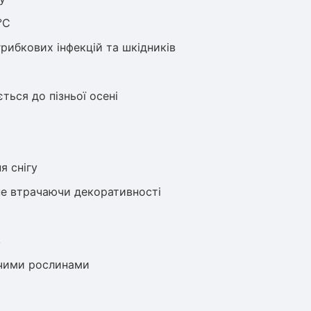
°C
рибкових інфекцій та шкідників
ться до пізньої осені
я снігу
не втрачаючи декоративності
в
учими рослинами