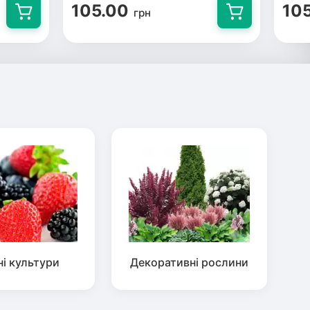
105.00
10
грн
ні культури
Декоративні рослини