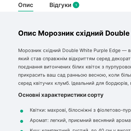
Опис
Відгуки
1
Опис Морозник східний Double 
Морозник східний Double White Purple Edge — 
який став справжнім відкриттям серед декорат
поєднання витончених білих квіток з пурпуров
прикрасить ваш сад ранньою весною, коли біль
серед квітучих клумб. Ідеальний для бордюрів, 
Основні характеристики сорту
Квітки: махрові, білосніжні з фіолетово-п
Аромат: легкий, приємний весняний арома
Кущ: компактний, густий, до 40 см у висот