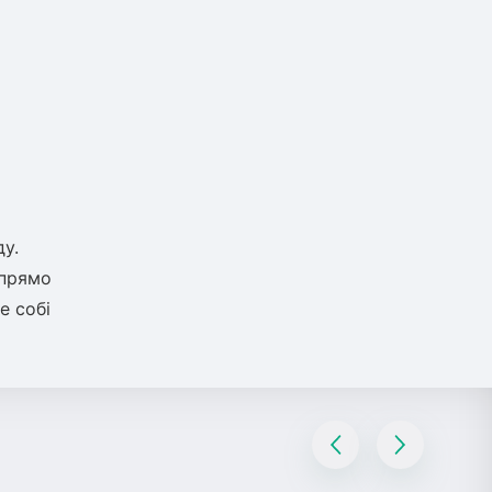
у.
 прямо
е собі