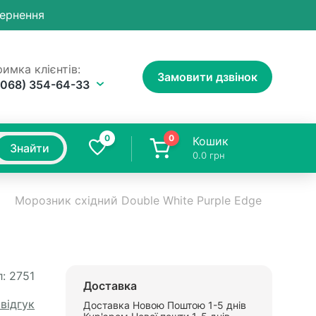
вернення
имка клієнтів:
Замовити дзвінок
(068) 354-64-33
0
0
Кошик
Знайти
0.0
грн
Морозник східний Double White Purple Edge
:
2751
Доставка
 відгук
Доставка Новою Поштою 1-5 днів