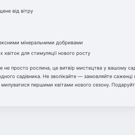
щене від вітру
плексними мінеральними добривами
их квіток для стимуляції нового росту
е не просто рослина, це витвір мистецтва у вашому сад
одного садівника. Не зволікайте — замовляйте саженці
ні милуватися першими квітами нового сезону. Подаруйт