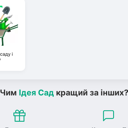
саду і
у
Чим
Ідея Сад
кращий за інших