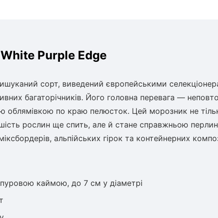
White Purple Edge
вишуканий сорт, виведений європейськими селекціонер
ивних багаторічників. Його головна перевага — неповт
ою облямівкою по краю пелюсток. Цей морозник не тіль
шість рослин ще спить, але й стане справжньою перли
міксбордерів, альпійських гірок та контейнерних компо
урпуровою каймою, до 7 см у діаметрі
т
у