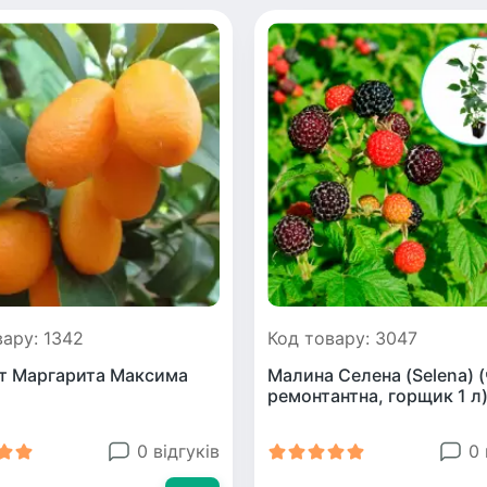
вару: 1342
Код товару: 3047
т Маргарита Максима
Малина Селена (Selena) (
ремонтантна, горщик 1 л
0 відгуків
0 