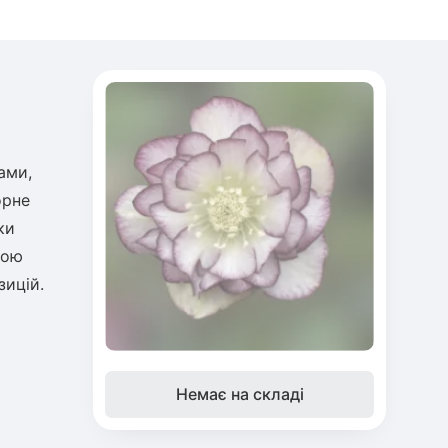
ами,
орне
ки
ною
зицій.
Немає на складі