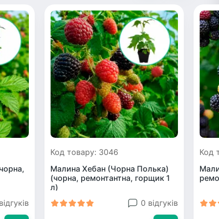
Код товару: 3046
Код 
чорна,
Малина Хебан (Чорна Полька)
Мали
)
(чорна, ремонтантна, горщик 1
ремо
л)
відгуків
0 відгуків