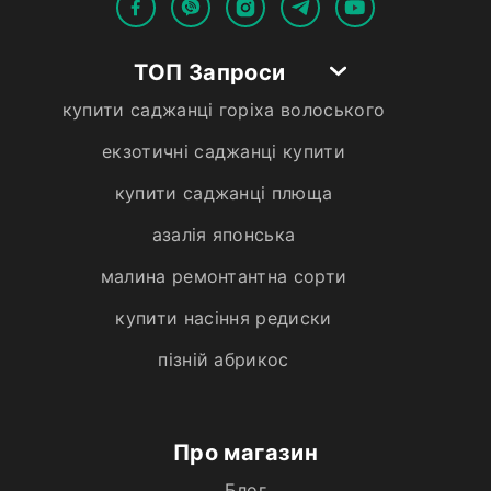
ТОП Запроси
купити саджанці горіха волоського
екзотичні саджанці купити
купити саджанці плюща
азалія японська
малина ремонтантна сорти
купити насіння редиски
пізній абрикос
Про магазин
Блог