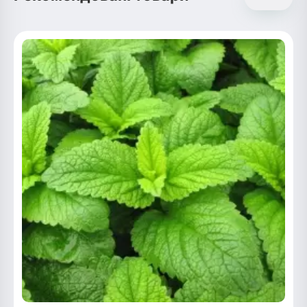
Рослини що в'ються
Гліцинія (Вістерія)
Жимолость декоративна
Плющ
Клематіс