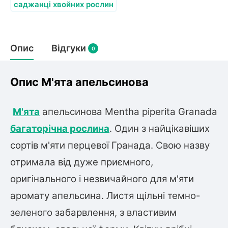
Слива
Смородина
саджанці хвойних рослин
Кріплення агроволокна (агротканини)
Платан
Сітка затіняюча
Тамарикс
Оливкове Дерево
Персик
Агрус
Садова техніка
Опис
Відгуки
Декоративні кущі
0
Мирт
Рубальні машини
Інжирний персик
Пієріс Японський
Виноград
Граблі тракторні
Опис М'ята апельсинова
Рододендрон
Мушмула
Картоплесаджалки
Бересклет
Нектарин
Актинідія
Картоплекопалки
Вейгела
М'ята
апельсинова Mentha piperita Granada
Сажалки для чеснока
Барбарис
багаторічна рослина
. Один з найцікавіших
Роторні косарки
Пухироплідник
Алича
Ірга
Навантажувачі
сортів м'яти перцевої Гранада. Свою назву
Спірея
Азалія
отримала від дуже приємного,
Айва
Ківі
Дерен
оригінального і незвичайного для м'яти
Штамбові троянди
аромату апельсина. Листя щільні темно-
Бузок
Хурма
Жасмин (Чубушник)
зеленого забарвлення, з властивим
Будлея