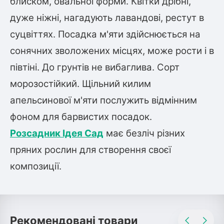
блиском, овальної форми. Квітки дрібні,
Шовковиця
Лавровишня
дуже ніжні, нагадують лавандові, рестут в
Кизильник
Бобовник (Жерновець)
суцвіттях. Посадка м'яти здійснюється на
Абрикос
Калина
сонячних зволожених місцях, може рости і в
Піраканта
півтіні. До грунтів не вибаглива. Сорт
Бузина
Обліпиха
морозостійкий. Щільний килим
Багаторічні рослини
апельсинової м'яти послужить відмінним
Кизил
Молодило (Кам'яні троянди)
фоном для барвистих посадок.
М'ята
Розсадник Ідея Сад
має безліч різних
Диплоидная слива
Лаванда
пряних рослин для створення своєї
Бамбук
композиції.
Пряні трави
Азіатська груша
Очиток (седум)
Вівсяниця
Барвінок
Чемерник (морозник)
Рекомендовані товари