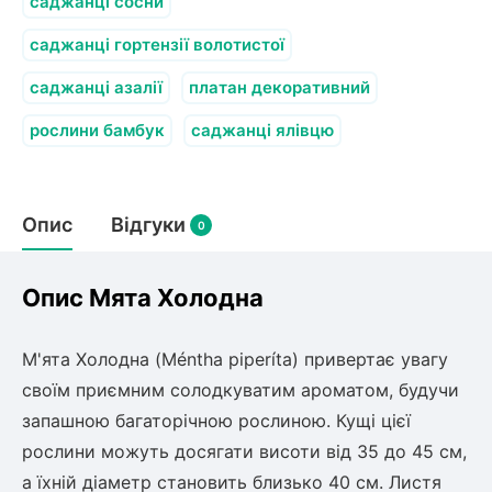
Слива
саджанці сосни
Смородина
Кріплення агроволокна (агротканини)
Платан
Сітка затіняюча
саджанці гортензії волотистої
Тамарикс
Оливкове Дерево
Персик
Агрус
саджанці азалії
платан декоративний
Садова техніка
Декоративні кущі
Мирт
рослини бамбук
саджанці ялівцю
Рубальні машини
Інжирний персик
Пієріс Японський
Виноград
Граблі тракторні
Рододендрон
Мушмула
Картоплесаджалки
Бересклет
Нектарин
Актинідія
Опис
Картоплекопалки
Відгуки
0
Вейгела
Сажалки для чеснока
Барбарис
Роторні косарки
Пухироплідник
Алича
Ірга
Опис Мята Холодна
Навантажувачі
Спірея
Азалія
Айва
М'ята Холодна (Méntha piperíta) привертає увагу
Ківі
Дерен
своїм приємним солодкуватим ароматом, будучи
Штамбові троянди
запашною багаторічною рослиною. Кущі цієї
Бузок
Хурма
Жасмин (Чубушник)
рослини можуть досягати висоти від 35 до 45 см,
Будлея
а їхній діаметр становить близько 40 см. Листя