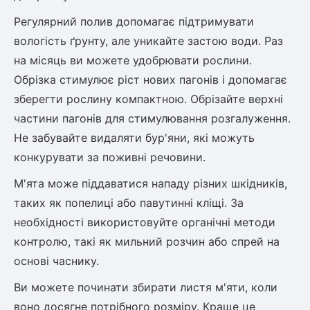
Регулярний полив допомагає підтримувати
Рослини що в'ються
вологість ґрунту, але уникайте застою води. Раз
Гліцинія (Вістерія)
на місяць ви можете удобрювати рослини.
Жимолость декоративна
Обрізка стимулює ріст нових пагонів і допомагає
Плющ
зберегти рослину компактною. Обрізайте верхні
Клематіс
частини пагонів для стимулювання розгалуження.
Не забувайте видаляти бур'яни, які можуть
конкурувати за поживні речовини.
М'ята може піддаватися нападу різних шкідників,
таких як попелиці або павутинні кліщі. За
необхідності використовуйте органічні методи
контролю, такі як мильний розчин або спрей на
основі часнику.
Ви можете починати збирати листя м'яти, коли
воно досягне потрібного розміру. Краще це