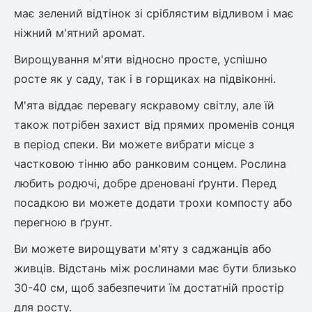
Шовковиця
Лавровишня
має зелений відтінок зі сріблястим відливом і має
Кизильник
ніжний м'ятний аромат.
Бобовник (Жерновець)
Абрикос
Вирощування м'яти відносно просте, успішно
Калина
Піраканта
росте як у саду, так і в горщиках на підвіконні.
Бузина
Обліпиха
М'ята віддає перевагу яскравому світлу, але їй
також потрібен захист від прямих променів сонця
Багаторічні рослини
Кизил
в період спеки. Ви можете вибрати місце з
Молодило (Кам'яні троянди)
частковою тінню або ранковим сонцем. Рослина
М'ята
любить родючі, добре дреновані ґрунти. Перед
Диплоидная слива
Лаванда
посадкою ви можете додати трохи компосту або
Бамбук
перегною в ґрунт.
Пряні трави
Азіатська груша
Очиток (седум)
Ви можете вирощувати м'яту з саджанців або
Вівсяниця
живців. Відстань між рослинами має бути близько
Барвінок
30-40 см, щоб забезпечити їм достатній простір
Чемерник (морозник)
для росту.