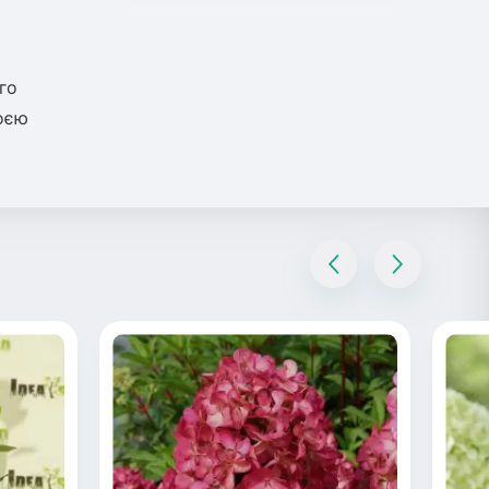
го
оєю