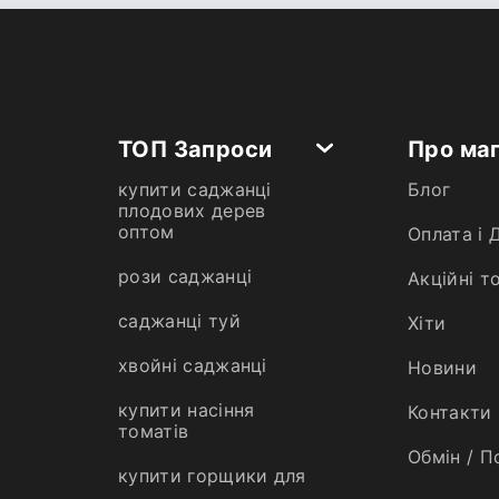
ТОП Запроси
Про ма
купити саджанці
Блог
плодових дерев
оптом
Оплата і 
рози саджанці
Акційні т
саджанці туй
Хiти
хвойні саджанці
Новини
купити насіння
Контакти
томатів
Обмін / П
купити горщики для
розсади