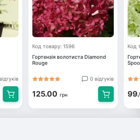
Код товару: 1596
Код 
Гортензія волотиста Diamond
Горте
Rouge
Spoо
відгуків
0 відгуків
125.00
99
грн