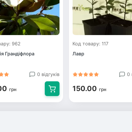
вару: 962
Код товару: 117
ія Грандіфлора
Лавр
0 відгуків
0 
00
150.00
грн
грн