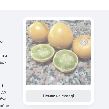
им
мати
во-
 з
 до
Немає на складі
ебує
добре