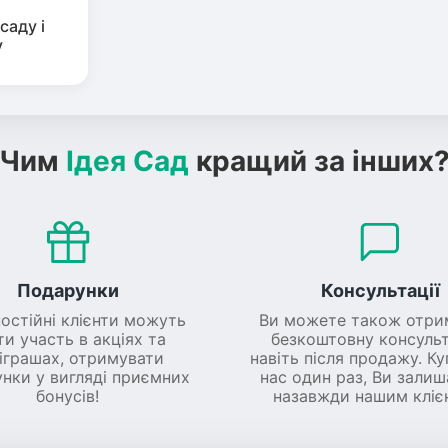
саду і
у
Чим
Ідея Сад
кращий за інших
Подарунки
Консультації
постійні клієнти можуть
Ви можете також отри
ти участь в акціях та
безкоштовну консульт
іграшах, отримувати
навіть після продажу. К
нки у вигляді приємних
нас один раз, Ви зали
бонусів!
назавжди нашим кліє