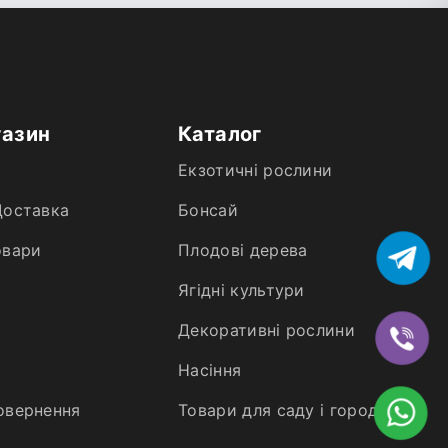
газин
Каталог
Екзотичні рослини
Доставка
Бонсай
овари
Плодові дерева
Ягідні культури
Декоративні рослини
Насіння
овернення
Товари для саду і городу