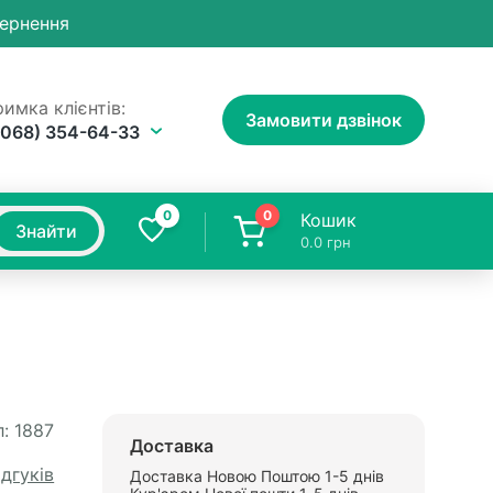
вернення
имка клієнтів:
Замовити дзвінок
(068) 354-64-33
0
0
Кошик
Знайти
0.0
грн
:
1887
Доставка
ідгуків
Доставка Новою Поштою 1-5 днів