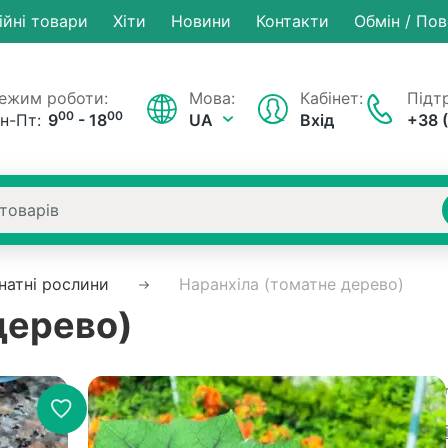
ійні товари
Хiти
Новини
Контакти
Обмін / По
ежим роботи:
Мова:
Кабінет:
Підтр
00
00
н-Пт:
9
- 18
UA
Вхід
+38 
натні рослини
Наранхіла (томатне дерево)
дерево)
Немає на складі
Артикул
Рейтинг:
0 в