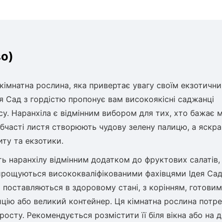
во)
 кімнатна рослина, яка привертає увагу своїм екзотичн
я Сад з гордістю пропонує вам високоякісні саджанці
у. Наранхіла є відмінним вибором для тих, хто бажає 
зубчасті листя створюють чудову зелену палицю, а яскра
иту та екзотики.
 наранхілу відмінним додатком до фруктових салатів,
вирощуються висококваліфікованими фахівцями Ідея Сад
 поставляються в здоровому стані, з корінням, готовим
цію або великий контейнер. Ця кімнатна рослина потр
росту. Рекомендується розмістити її біля вікна або на 