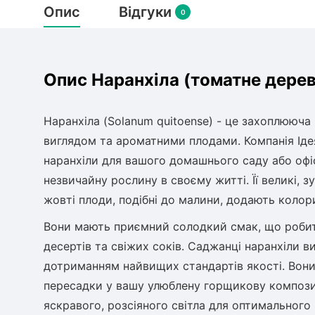
Опис
Відгуки
0
Опис Наранхіла (томатне дере
Наранхіла (Solanum quitoense) - це захоплююча
виглядом та ароматними плодами. Компанія Іде
наранхіли для вашого домашнього саду або офіс
незвичайну рослину в своєму житті. Її великі, 
жовті плоди, подібні до малини, додають колор
Вони мають приємний солодкий смак, що робить
десертів та свіжих соків. Саджанці наранхіли 
дотриманням найвищих стандартів якості. Вони
пересадки у вашу улюблену горщикову компози
яскравого, розсіяного світла для оптимального 