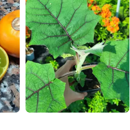
Немає на складі
Також у нас є в продажу:
цитрусові саджанці
лайм у горщику
декоративне лимонне дерево
саджанці бананів
саджанці екзотичних рослин
дерево мандарина