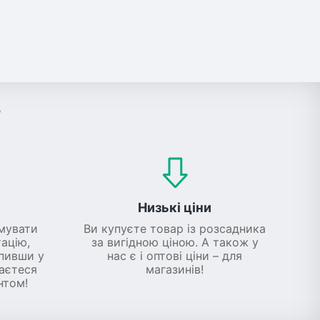
?
Низькі ціни
мувати
Ви купуєте товар із розсадника
ацію,
за вигідною ціною. А також у
упивши у
нас є і оптові ціни – для
шаєтеся
магазинів!
нтом!