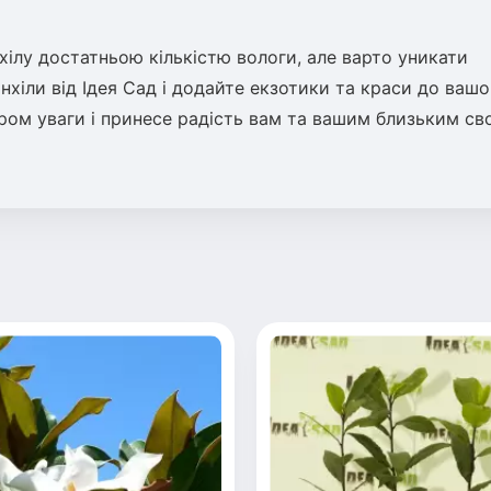
ілу достатньою кількістю вологи, але варто уникати
нхіли від Ідея Сад і додайте екзотики та краси до вашо
ром уваги і принесе радість вам та вашим близьким св