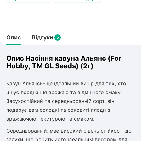
Слива
Смородина
Кріплення агроволокна (агротканини)
Платан
Сітка затіняюча
Тамарикс
Оливкове Дерево
Персик
Агрус
Садова техніка
Декоративні кущі
Мирт
Опис
Відгуки
0
Рубальні машини
Інжирний персик
Пієріс Японський
Виноград
Граблі тракторні
Рододендрон
Мушмула
Картоплесаджалки
Опис Насіння кавуна Альянс (For
Бересклет
Нектарин
Актинідія
Картоплекопалки
Hobby, TM GL Seeds) (2г)
Вейгела
Сажалки для чеснока
Барбарис
Роторні косарки
Пухироплідник
Алича
Кавун Альянсь- це ідеальний вибір для тих, хто
Ірга
Навантажувачі
Спірея
цінує поєднання врожаю та відмінного смаку.
Азалія
Засухостійкий та середньоранній сорт, він
Айва
Ківі
Дерен
подарує вам солодкі та соковиті плоди з
Штамбові троянди
вражаючою текстурою та смаком.
Бузок
Хурма
Жасмин (Чубушник)
Середньоранній, має високий рівень стійкості до
Будлея
засухи, що робить його ідеальним вибором для