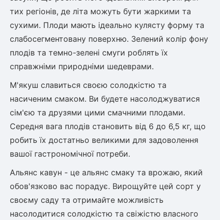
Шовковиця
Лавровишня
тих регіонів, де літа можуть бути жаркими та
Кизильник
сухими. Плоди мають ідеально кулясту форму та
Бобовник (Жерновець)
Абрикос
слабосегментовану поверхню. Зелений колір фону
Калина
плодів та темно-зелені смуги роблять їх
Піраканта
справжніми природніми шедеврами.
Бузина
Обліпиха
М'якуш славиться своєю солодкістю та
Багаторічні рослини
насиченим смаком. Ви будете насолоджуватися
Кизил
сім'єю та друзями цими смачними плодами.
Молодило (Кам'яні троянди)
М'ята
Середня вага плодів становить від 6 до 6,5 кг, що
Диплоидная слива
Лаванда
робить їх достатньо великими для задоволення
Бамбук
вашої гастрономічної потреби.
Пряні трави
Азіатська груша
Альянс кавун - це альянс смаку та врожаю, який
Очиток (седум)
обов'язково вас порадує. Вирощуйте цей сорт у
Вівсяниця
Барвінок
своєму саду та отримайте можливість
Чемерник (морозник)
насолодитися солодкістю та свіжістю власного