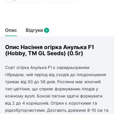
Слива
Смородина
Кріплення агроволокна (агротканини)
Платан
Сітка затіняюча
Тамарикс
Оливкове Дерево
Персик
Агрус
Садова техніка
Декоративні кущі
Мирт
Опис
Відгуки
0
Рубальні машини
Інжирний персик
Пієріс Японський
Виноград
Граблі тракторні
Рододендрон
Мушмула
Картоплесаджалки
Опис Насіння огiрка Анулька F1
Бересклет
Нектарин
Актинідія
Картоплекопалки
(Hobby, TM GL Seeds) (0.5г)
Вейгела
Сажалки для чеснока
Барбарис
Роторні косарки
Пухироплідник
Алича
Сорт огірка Анулька F1 є середньораннім
Ірга
Навантажувачі
Спірея
гібридом, чий період від сходів до плодоношення
Азалія
триває від 50 до 56 днів. Рослина має жіночий
Айва
Ківі
Дерен
тип цвітіння, що сприяє формуванню плодів у
Штамбові троянди
кожному вузлі. Бокові пагони здатні формувати
Бузок
Хурма
від 2 до 4 корнішонів. Огірки є короткими та
Жасмин (Чубушник)
рідкобугорчастими. Досгають довжини 8-10 см та
Будлея