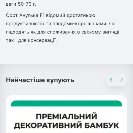
Шовковиця
Лавровишня
ваги 50-70 г.
Кизильник
Сорт Анулька F1 відомий достатньою
Бобовник (Жерновець)
Абрикос
продуктивністю та плодами-корнішонами, які
Калина
підходять як для споживання в свіжому вигляді,
Піраканта
так і для консервації.
Бузина
Обліпиха
Багаторічні рослини
Кизил
Молодило (Кам'яні троянди)
М'ята
Найчастіше купують
Диплоидная слива
Лаванда
Бамбук
Пряні трави
Азіатська груша
Очиток (седум)
Вівсяниця
Барвінок
Чемерник (морозник)