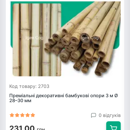
Рослини що в'ються
Гліцинія (Вістерія)
Жимолость декоративна
Плющ
Клематіс
Код товару: 2703
Преміальні декоративні бамбукові опори 3 м Ø
28–30 мм
0 відгуків
231.00
грн