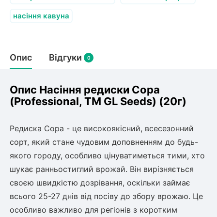
Слива
Смородина
Кріплення агроволокна (агротканини)
Платан
насіння кавуна
Сітка затіняюча
Тамарикс
Гуаява (гуава)
Персик
Агрус
Садова техніка
Декоративні кущі
Оливкове Дерево
Опис
Відгуки
0
Рубальні машини
Інжирний персик
Пієріс Японський
Виноград
Граблі тракторні
Рододендрон
Мирт
Картоплесаджалки
Опис Насіння редиски Сора
Бересклет
Нектарин
Актинідія
Картоплекопалки
(Professional, TM GL Seeds) (20г)
Вейгела
Сажалки для чеснока
Барбарис
Мушмула
Роторні косарки
Пухироплідник
Алича
Редиска Сора - це високоякісний, всесезонний
Ірга
Навантажувачі
Спірея
сорт, який стане чудовим доповненням до будь-
Азалія
якого городу, особливо цінуватиметься тими, хто
Айва
Ківі
Дерен
шукає ранньостиглий врожай. Він вирізняється
Штамбові троянди
своєю швидкістю дозрівання, оскільки займає
Бузок
Хурма
всього 25-27 днів від посіву до збору врожаю. Це
Жасмин (Чубушник)
особливо важливо для регіонів з коротким
Будлея