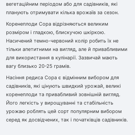
Шовковиця
Лавровишня
вегетаційним періодом або для садівників, які
Кизильник
планують отримувати кілька врожаїв за сезон.
Бобовник (Жерновець)
Абрикос
Коренеплоди Сора відрізняються великим
Калина
розміром і гладкою, блискучою шкіркою.
Піраканта
Насичений темно-червоний колір робить їх не
Бузина
Обліпиха
тільки апетитними на вигляд, але й привабливими
для використання в кулінарії. Зазвичай мають
Багаторічні рослини
Кизил
вагу близько 20-25 грамів.
Молодило (Кам'яні троянди)
М'ята
Насіння редиса Сора є відмінним вибором для
Диплоидная слива
Лаванда
садівників, які цінують швидкий урожай, великі
Бамбук
коренеплоди та привабливий зовнішній вигляд.
Пряні трави
Азіатська груша
Його легкість у вирощуванні та стабільність
Очиток (седум)
урожаю роблять цей сорт популярним вибором
Вівсяниця
серед як досвідчених, так і початківців садівників.
Барвінок
Чемерник (морозник)