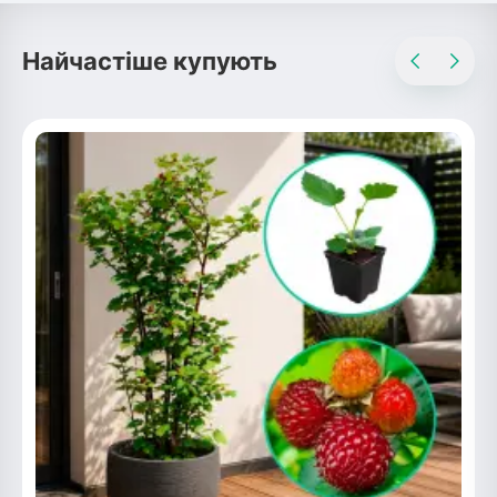
Рослини що в'ються
Найчастіше купують
Гліцинія (Вістерія)
Жимолость декоративна
Плющ
Клематіс