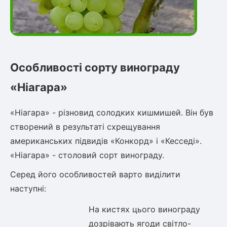
Рослини що в'ються
Гліцинія (Вістерія)
Жимолость декоративна
Плющ
Особливості сорту винограду
Клематіс
«Ніагара»
«Ніагара» - різновид солодких кишмишей. Він був
створений в результаті схрещування
американських підвидів «Конкорд» і «Кесседі».
«Ніагара» - столовий сорт винограду.
Серед його особливостей варто виділити
наступні:
На кистях цього винограду
дозрівають ягоди світло-