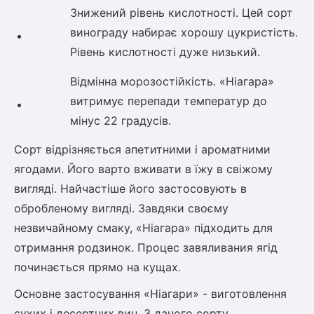
Знижений рівень кислотності. Цей сорт
винограду набирає хорошу цукристість.
•
Рівень кислотності дуже низький.
Відмінна морозостійкість. «Ніагара»
витримує перепади температур до
•
мінус 22 градусів.
Сорт відрізняється апетитними і ароматними
ягодами. Його варто вживати в їжу в свіжому
вигляді. Найчастіше його застосовують в
обробленому вигляді. Завдяки своєму
незвичайному смаку, «Ніагара» підходить для
отримання родзинок. Процес завяливания ягід
починається прямо на кущах.
Основне застосування «Ніагари» - виготовлення
сухих і десертних вин. З даного сорту