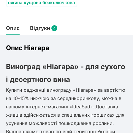
Слива
Смородина
ожина кущова безколючкова
Кріплення агроволокна (агротканини)
Платан
Сітка затіняюча
Тамарикс
Оливкове Дерево
Персик
Агрус
Садова техніка
Опис
Відгуки
Декоративні кущі
0
Мирт
Рубальні машини
Інжирний персик
Пієріс Японський
Виноград
Граблі тракторні
Опис Ніагара
Рододендрон
Мушмула
Картоплесаджалки
Бересклет
Нектарин
Актинідія
Картоплекопалки
Вейгела
Виноград «Ніагара» - для сухого
Сажалки для чеснока
Барбарис
Роторні косарки
Пухироплідник
Алича
і десертного вина
Ірга
Навантажувачі
Спірея
Купити саджанці винограду «Ніагара» за вартістю
Азалія
Айва
на 10-15% нижчою за середньоринкову, можна в
Ківі
Дерен
нашому інтернет-магазині «IdeaSad». Доставка
Штамбові троянди
Бузок
живців здійснюється в спеціальних горщиках для
Хурма
Жасмин (Чубушник)
усунення можливості пошкодження рослини.
Будлея
Відправляємо товар по всій території України.