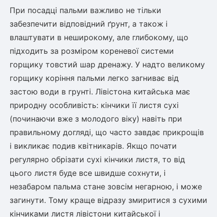
При посадці пальми важливо не тільки
забезпечити відповідний ґрунт, а також і
влаштувати в неширокому, але глибокому, що
підходить за розміром кореневої системи
горщику товстий шар дренажу. У надто великому
горщику коріння пальми легко загниває від
застою води в грунті. Лівістона китайська має
природну особливість: кінчики її листя сухі
(починаючи вже з молодого віку) навіть при
правильному догляді, що часто завдає прикрощів
і викликає подив квітникарів. Якщо почати
регулярно обрізати сухі кінчики листя, то від
цього листя буде все швидше сохнути, і
незабаром пальма стане зовсім негарною, і може
загинути. Тому краще відразу змиритися з сухими
кінчиками листя лівістони китайської і