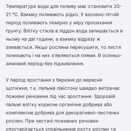
Температура води для поливу має становити 20-
21 °С. Взимку поливають рідко. У весняно-літній
овець)
період поливають помірно у міру просихання
ґрунту. Влітку стікла в піддон вода залишається в
ньому на дві години, а взимку відразу ж
зливається. Якщо рослина пересушити, то листя
поникають і на них з'являються плями. В осінньо-
лини
зимовий період-без підживлення.
яні троянди)
ива
У період зростання з березня до вересня
щотижня, т.к. пальма лівістону швидко витрачає
поживні речовини під час зростання. Здоровій
а
пальмі влітку корисне органічне добрива або
комплексне добрива для декоративно-листяних
рослин. При нестачі поживних речовин
зник)
спостерігається уповільнення росту рослин та