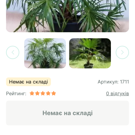
си
и
горіх
я лохини
і
у
их
лина
сових
иках
ди
во
ей
ни
ий
Немає на складі
Артикул:
1711
ульчування
рева
Рейтинг:
0 відгуків
ар
а
Немає на складі