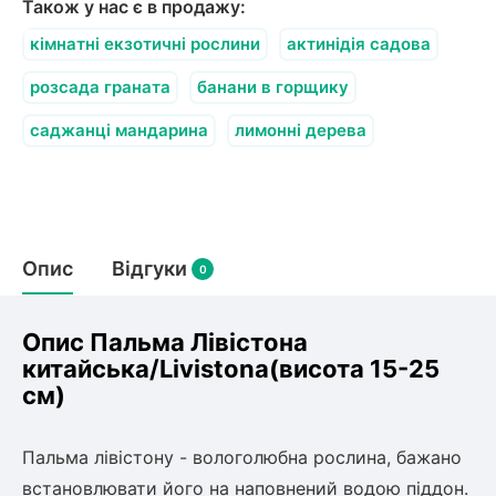
Також у нас є в продажу:
олокна (агротканини)
кімнатні екзотичні рослини
актинідія садова
во
розсада граната
банани в горщику
щі
саджанці мандарина
лимонні дерева
и
к
ий
і
лки
ки
снока
Опис
Відгуки
0
и
Опис Пальма Лівістона
китайська/Livistona(висота 15-25
см)
нди
ник)
Пальма лівістону - вологолюбна рослина, бажано
встановлювати його на наповнений водою піддон.