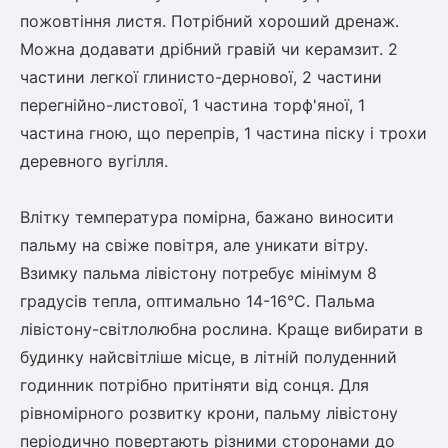
пожовтіння листя. Потрібний хороший дренаж.
ться
Можна додавати дрібний гравій чи керамзит. 2
ія)
частини легкої глинисто-дернової, 2 частини
оративна
перегнійно-листової, 1 частина торф'яної, 1
частина гною, що перепрів, 1 частина піску і трохи
деревного вугілля.
Влітку температура помірна, бажано виносити
пальму на свіже повітря, але уникати вітру.
Взимку пальма лівістону потребує мінімум 8
градусів тепла, оптимально 14-16°С. Пальма
лівістону-світлолюбна рослина. Краще вибирати в
будинку найсвітліше місце, в літній полуденний
годинник потрібно притіняти від сонця. Для
рівномірного розвитку крони, пальму лівістону
періодично повертають різними сторонами до