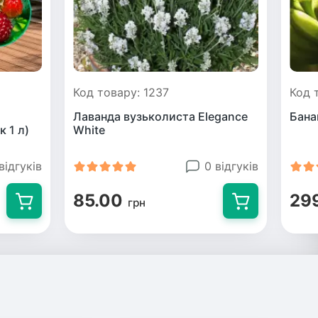
Код товару: 1237
Код 
Лаванда вузьколиста Elegance
Бана
к 1 л)
White
відгуків
0 відгуків
85.00
29
грн