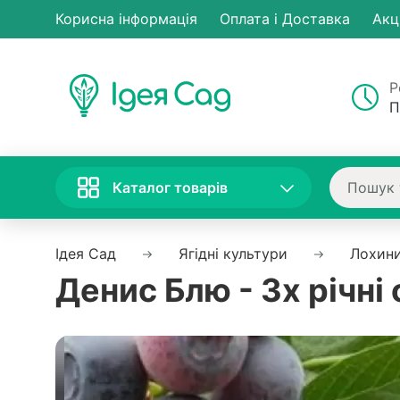
Корисна інформація
Оплата і Доставка
Акц
Р
П
Каталог товарів
Ідея Сад
Ягідні культури
Лохини
Денис Блю - 3х річні