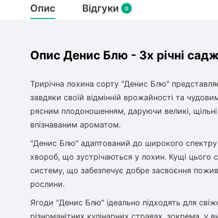
Опис
Відгуки
0
Опис Денис Блю - 3х річні сад
Трирічна лохина сорту "Денис Блю" представля
завдяки своїй відмінній врожайності та чудови
рясним плодоношенням, даруючи великі, щільні
впізнаваним ароматом.
"Денис Блю" адаптований до широкого спектру 
хвороб, що зустрічаються у лохин. Кущі цього
систему, що забезпечує добре засвоєння пожив
рослини.
Ягоди "Денис Блю" ідеально підходять для сві
різноманітних кулінарних стравах, зокрема, у в