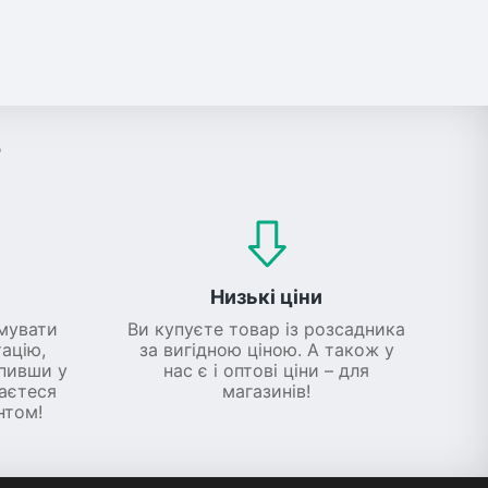
?
Низькі ціни
мувати
Ви купуєте товар із розсадника
ацію,
за вигідною ціною. А також у
упивши у
нас є і оптові ціни – для
шаєтеся
магазинів!
нтом!