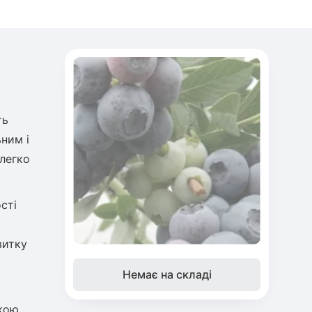
ть
ним і
легко
сті
витку
Немає на складі
окою