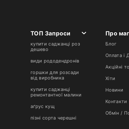
ТОП Запроси
Про ма
купити саджанці роз
Блог
дешево
Оплата і 
види рододендронів
Акційні т
горшки для розсади
від виробника
Хiти
купити саджанці
Новини
ремонтантної малини
Контакти
аґрус кущ
Обмін / П
пізні сорта черешні