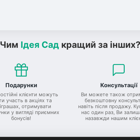
Чим
Ідея Сад
кращий за інших
Подарунки
Консультації
постійні клієнти можуть
Ви можете також отри
ти участь в акціях та
безкоштовну консульт
іграшах, отримувати
навіть після продажу. К
нки у вигляді приємних
нас один раз, Ви зали
бонусів!
назавжди нашим кліє