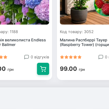
ару: 1188
Код товару: 3052
зія великолиста Endless
Малина Распберрі Тауер
 Bailmer
(Raspberry Tower) (горщи
0 відгуків
0 
00
99.00
грн
грн