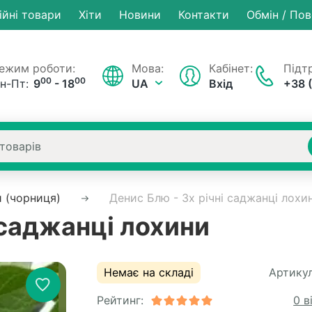
ійні товари
Хiти
Новини
Контакти
Обмін / По
ежим роботи:
Мова:
Кабінет:
Підтр
00
00
н-Пт:
9
- 18
UA
Вхід
+38 
 (чорниця)
Денис Блю - 3х річні саджанці лохи
 саджанці лохини
Немає на складі
Артикул
Рейтинг:
0 в