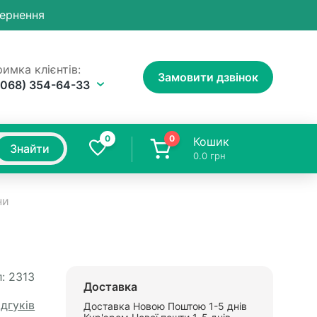
вернення
имка клієнтів:
Замовити дзвінок
(068) 354-64-33
0
0
Кошик
Знайти
0.0
грн
ни
:
2313
Доставка
ідгуків
Доставка Новою Поштою 1-5 днів