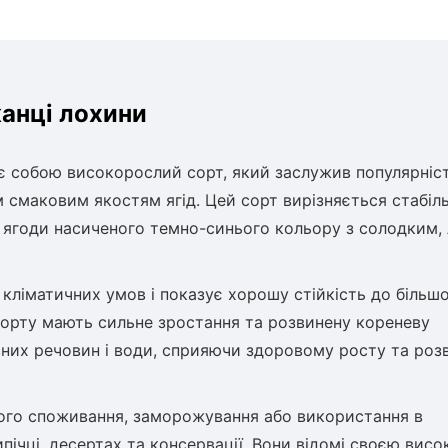
жанці лохини
є собою високорослий сорт, який заслужив популярніс
м смаковим якостям ягід. Цей сорт вирізняється стабіль
 ягоди насиченого темно-синього кольору з солодким, 
кліматичних умов і показує хорошу стійкість до більшо
 сорту мають сильне зростання та розвинену кореневу
них речовин і води, сприяючи здоровому росту та роз
жого споживання, заморожування або використання в
ипічці, десертах та консервації. Вони відомі своєю вис