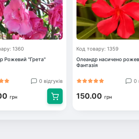
вару: 1360
Код товару: 1359
р Рожевий "Грета"
Олеандр насичено роже
Фантазія
0 відгуків
0 
00
150.00
грн
грн