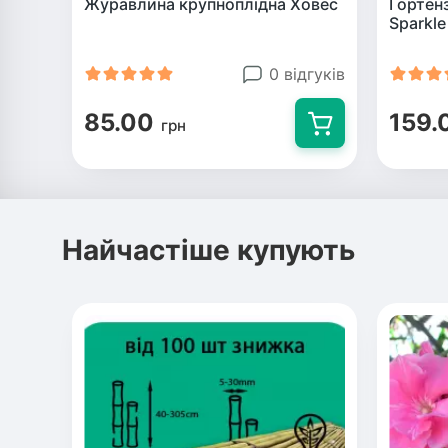
Журавлина крупноплідна Ховес
Гортен
Sparkle
0 відгуків
85.00
159.
грн
Найчастіше купують