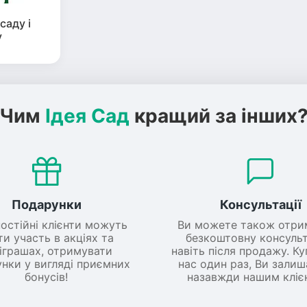
саду і
у
Чим
Ідея Сад
кращий за інших
Подарунки
Консультації
постійні клієнти можуть
Ви можете також отри
ти участь в акціях та
безкоштовну консульт
іграшах, отримувати
навіть після продажу. К
нки у вигляді приємних
нас один раз, Ви зали
бонусів!
назавжди нашим кліє