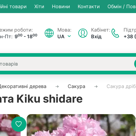
ійні товари
Хiти
Новини
Контакти
Обмін / По
ежим роботи:
Мова:
Кабінет:
Підтр
00
00
н-Пт:
9
- 18
UA
Вхід
+38 
Декоративні дерева
Сакура
Сакура дріб
та Kiku shidare
Немає на складі
Артикул
Рейтинг:
0 в