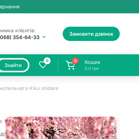
вернення
имка клієнтів:
Замовити дзвінок
(068) 354-64-33
0
0
Кошик
Знайти
0.0
грн
нопильчата Kiku shidare
:
1373
Доставка
ідгуків
Доставка Новою Поштою 1-5 днів