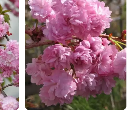
Немає на складі
Також у нас є в продажу:
платан декоративний
азалія кущ
саджанець лаванди
домашня кімнатна рослина
саджанці магнолії
декоративний барвінок