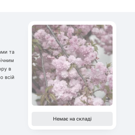
ами та
річним
ору в
о всій
Немає на складі