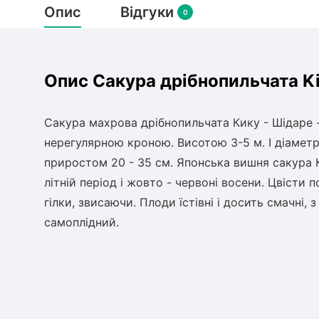
Опис
Відгуки
0
Опис Сакура дрібнопильчата Ki
Сакура махрова дрібнопильчата Кику - Шідаре 
нерегулярною кроною. Висотою 3-5 м. І діаметр
приростом 20 - 35 см. Японська вишня сакура К
літній період і жовто - червоні восени. Цвісти 
гілки, звисаючи. Плоди їстівні і досить смачні
самоплідний.