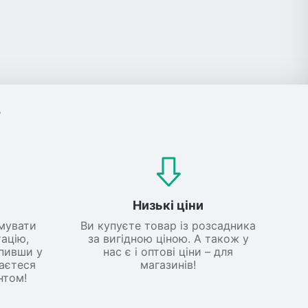
?
Низькі ціни
мувати
Ви купуєте товар із розсадника
ацію,
за вигідною ціною. А також у
упивши у
нас є і оптові ціни – для
шаєтеся
магазинів!
нтом!