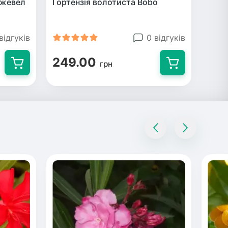
Джевел
Гортензія волотиста Bobo
відгуків
0 відгуків
249.00
грн