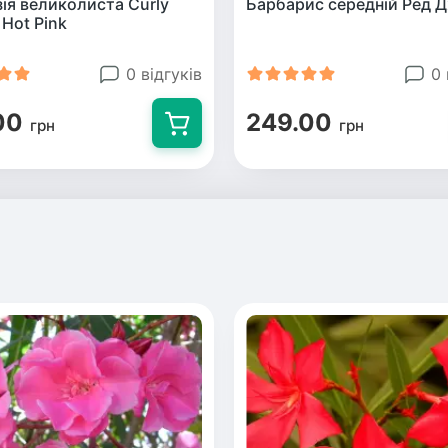
зія великолиста Сurly
Барбарис середній Ред 
 Hot Pink
0 відгуків
0 
00
249.00
грн
грн