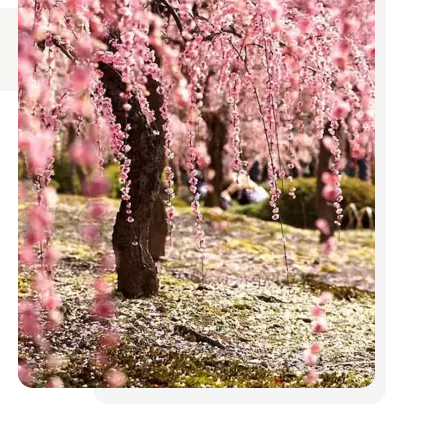
Кур'єром Нової пошти 1-5 днів
Оплата згідно з тарифами
перевізника
Упаковка входить до вартості
товару
Обрешітка оплачується окремо
Оплата
Оплата на карту
Оплата на рахунок за реквізитами
Оплата при отриманні поштою
Гарантії
На весь товар розповсюджується
гарантія.
Ми зробимо все можливе, щоб Ви
залишилися задоволені
Поділитися