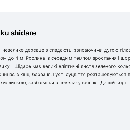
ku shidare
- невелике деревце з спадають, звисаючими дугою гілк
ом до 4 м. Рослина із середнім темпом зростання і що
ику - Шідаре має великі еліптичні листя зеленого коль
починає в кінці березня. Густі суцвіття розташовуються п
, з кислинкою, завбільшки з невелику вишню. Даний сорт