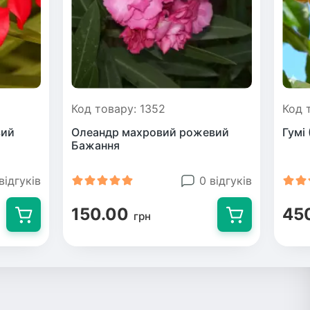
Код товару: 1352
Код 
вий
Олеандр махровий рожевий
Гумі
Бажання
відгуків
0 відгуків
150.00
45
грн