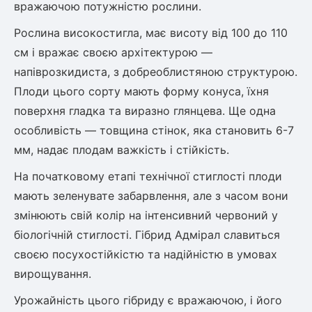
Шовковиця
вражаючою потужністю рослини.
Лавровишня
Кизильник
Рослина високостигла, має висоту від 100 до 110
Бобовник (Жерновець)
Абрикос
см і вражає своєю архітектурою —
Калина
напіврозкидиста, з добреоблистяною структурою.
Піраканта
Плоди цього сорту мають форму конуса, їхня
Бузина
Обліпиха
поверхня гладка та виразно глянцева. Ще одна
особливість — товщина стінок, яка становить 6-7
Багаторічні рослини
Кизил
мм, надає плодам важкість і стійкість.
Молодило (Кам'яні троянди)
На початковому етапі технічної стиглості плоди
М'ята
Диплоидная слива
мають зеленувате забарвлення, але з часом вони
Лаванда
Бамбук
змінюють свій колір на інтенсивний червоний у
Пряні трави
Азіатська груша
біологічній стиглості. Гібрид Адмірал славиться
Очиток (седум)
своєю посухостійкістю та надійністю в умовах
Вівсяниця
вирощування.
Барвінок
Урожайність цього гібриду є вражаючою, і його
Чемерник (морозник)