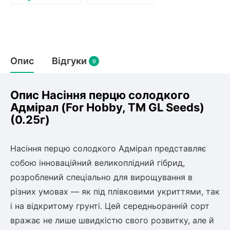
Слива
Смородина
Кріплення агроволокна (агротканини)
Платан
Сітка затіняюча
Тамарикс
Оливкове Дерево
Персик
Агрус
Садова техніка
Декоративні кущі
Мирт
Опис
Відгуки
0
Рубальні машини
Інжирний персик
Пієріс Японський
Виноград
Граблі тракторні
Рододендрон
Мушмула
Картоплесаджалки
Опис Насіння перцю солодкого
Бересклет
Нектарин
Актинідія
Картоплекопалки
Адмiрал (For Hobby, TM GL Seeds)
Вейгела
Сажалки для чеснока
(0.25г)
Барбарис
Роторні косарки
Пухироплідник
Алича
Ірга
Навантажувачі
Спірея
Насіння перцю солодкого Адмірал представляє
Азалія
собою інноваційний великоплідний гібрид,
Айва
Ківі
Дерен
розроблений спеціально для вирощування в
Штамбові троянди
різних умовах — як під плівковими укриттями, так
Бузок
Хурма
і на відкритому грунті. Цей середньоранній сорт
Жасмин (Чубушник)
вражає не лише швидкістю свого розвитку, але й
Будлея