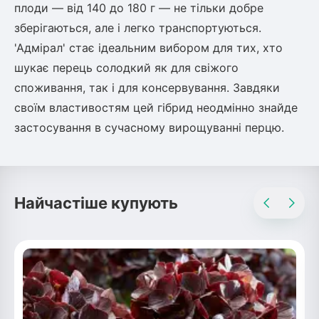
плоди — від 140 до 180 г — не тільки добре
Рослини що в'ються
зберігаються, але і легко транспортуються.
'Адмірал' стає ідеальним вибором для тих, хто
Гліцинія (Вістерія)
шукає перець солодкий як для свіжого
Жимолость декоративна
споживання, так і для консервування. Завдяки
Плющ
своїм властивостям цей гібрид неодмінно знайде
Клематіс
застосування в сучасному вирощуванні перцю.
Найчастіше купують