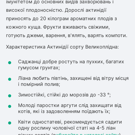
імунітетом до основних видів захворювань і
високої плодоносністю. Дорослі актинідії
приносять до 20 кілограм ароматних плодів з
кожного куща. Фрукти вживають свіжими,
готують джеми, варення, в'ялять, варять компоти.
Характеристика Актинідії сорту Великоплідна:
Саджанці добре ростуть на пухких, багатих
гумусом грунтах;
Ліана любить півтінь, захищені від вітру місця
і помірний полив;
Зимостійкі, стійкі до морозів до -33 °;
Молоді паростки аргути слід захищати від
котів, які із задоволенням поїдають їх;
Квіти одностатеві, рекомендується садити
одну рослину чоловічої статі на 4-5 ліан