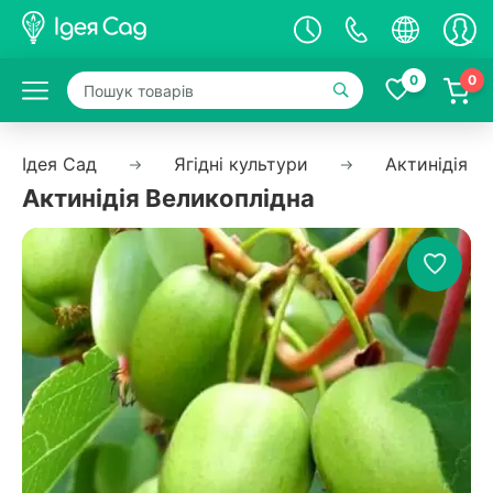
0
0
Ідея Сад
Ягідні культури
Актинідія
Актинідія Великоплідна