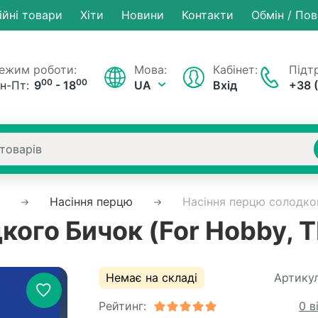
ійні товари
Хiти
Новини
Контакти
Обмін / По
ежим роботи:
Мова:
Кабінет:
Підтр
00
00
н-Пт:
9
- 18
UA
Вхід
+38 
Насіння перцю
Насіння перцю солодког
ого Бичок (For Hobby, T
Немає на складі
Артикул
Рейтинг:
0 в