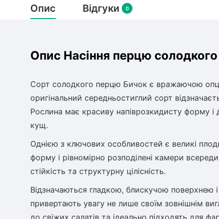
Опис
Відгуки
0
Опис Насіння перцю солодкого 
Сорт солодкого перцю Бичок є вражаючою опціє
оригінальний середньостиглий сорт відзначаєт
Рослина має красиву напіврозкидисту форму і 
кущ.
Однією з ключових особливостей є великі плод
форму і рівномірно розподілені камери всереди
стійкість та структурну цілісність.
Відзначаються гладкою, блискучою поверхнею 
привертають увагу не лише своїм зовнішнім ви
до свіжих салатів та ідеально підходять для 