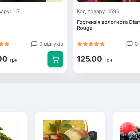
ару: 117
Код товару: 1596
Гортензія волотиста Dia
Rouge
0 відгуків
0 
00
125.00
грн
грн