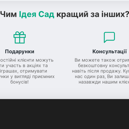
Чим
Ідея Сад
кращий за інших
Подарунки
Консультації
постійні клієнти можуть
Ви можете також отри
ти участь в акціях та
безкоштовну консульт
іграшах, отримувати
навіть після продажу. К
нки у вигляді приємних
нас один раз, Ви зали
бонусів!
назавжди нашим кліє