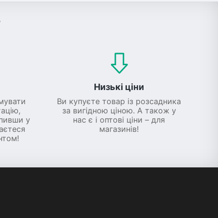
?
Низькі ціни
мувати
Ви купуєте товар із розсадника
ацію,
за вигідною ціною. А також у
упивши у
нас є і оптові ціни – для
шаєтеся
магазинів!
нтом!