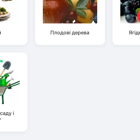
й
Плодові дерева
Ягід
саду і
у