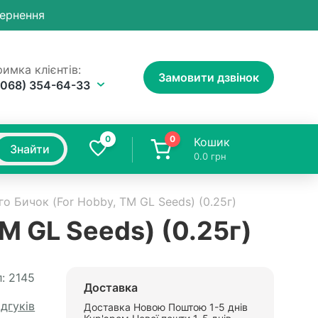
вернення
имка клієнтів:
Замовити дзвінок
(068) 354-64-33
0
0
Кошик
Знайти
0.0
грн
о Бичок (For Hobby, TM GL Seeds) (0.25г)
M GL Seeds) (0.25г)
:
2145
Доставка
ідгуків
Доставка Новою Поштою 1-5 днів