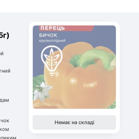
5г)
ей
тний
одам
ичок
Немає на складі
тком
великим