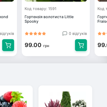
Код товару: 1591
Код 
mond
Гортензія волотиста Little
Горт
Spoоky
Frais
відгуків
0 відгуків
99.00
99
грн