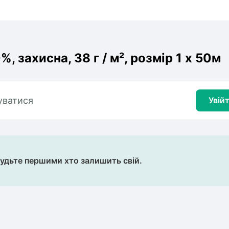
, захисна, 38 г / м², розмір 1 х 50м
уватися
Увій
будьте першими хто залишить свій.