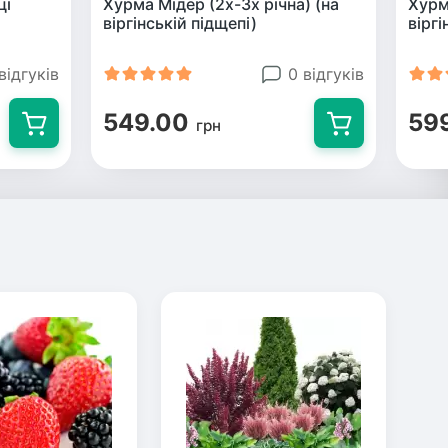
ці
Хурма Мідер (2х-3х річна) (на
Хурм
віргінській підщепі)
віргі
відгуків
0 відгуків
549.00
59
грн