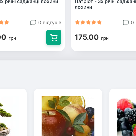
3х річні саджанці лохини
Патріот - 3х річні саджан
лохини
0 відгуків
0 
00
175.00
грн
грн