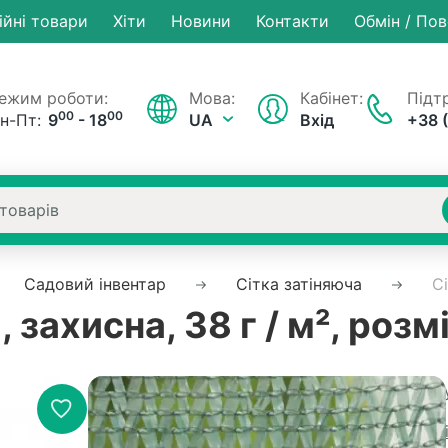
ійні товари
Хiти
Новини
Контакти
Обмін / По
ежим роботи:
Мова:
Кабінет:
Підтр
00
00
н-Пт:
9
- 18
UA
Вхід
+38 
Садовий інвентар
Сітка затіняюча
Сі
 захисна, 38 г / м², розм
Немає на складі
Артику
Рейтинг:
0 в