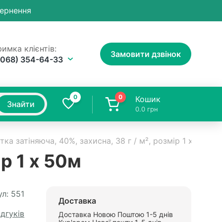
вернення
имка клієнтів:
Замовити дзвінок
(068) 354-64-33
0
0
Кошик
Знайти
0.0
грн
тка затіняюча, 40%, захисна, 38 г / м², розмір 1 х 50м
ір 1 х 50м
л:
551
Доставка
ідгуків
Доставка Новою Поштою 1-5 днів