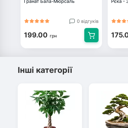
Гранат Бала-Мюрсаль
Рєка - 
0 відгуків
199.00
175.
грн
Інші категорії