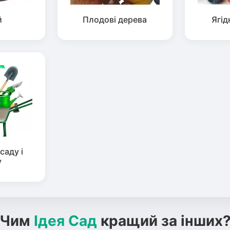
й
Плодові дерева
Ягід
саду і
у
Чим
Ідея Сад
кращий за інших