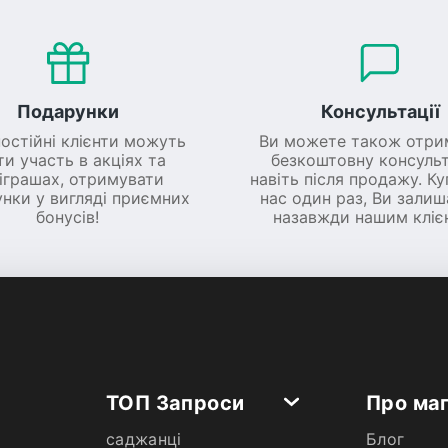
Подарунки
Консультації
постійні клієнти можуть
Ви можете також отри
ти участь в акціях та
безкоштовну консульт
іграшах, отримувати
навіть після продажу. К
нки у вигляді приємних
нас один раз, Ви зали
бонусів!
назавжди нашим кліє
ТОП Запроси
Про ма
саджанці
Блог