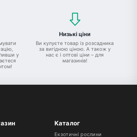
Низькі ціни
мувати
Ви купуєте товар із розсадника
ацію,
за вигідною ціною. А також у
упивши у
нас є і оптові ціни – для
шаєтеся
магазинів!
нтом!
газин
Каталог
Екзотичні рослини