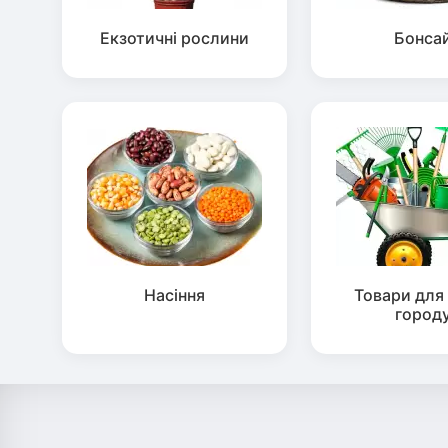
Екзотичні рослини
Бонса
Насіння
Товари для 
город