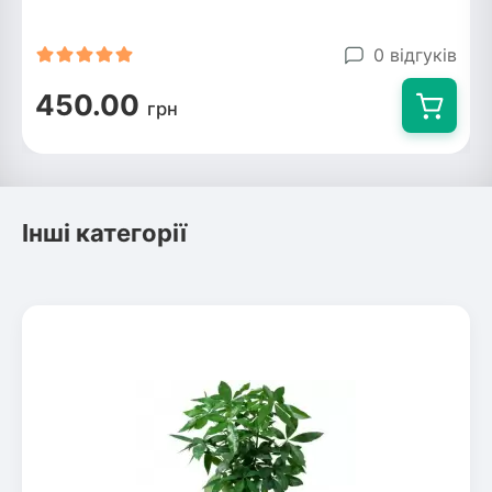
Рослини що в'ються
0 відгуків
Гліцинія (Вістерія)
450.00
грн
Жимолость декоративна
Плющ
Клематіс
Інші категорії