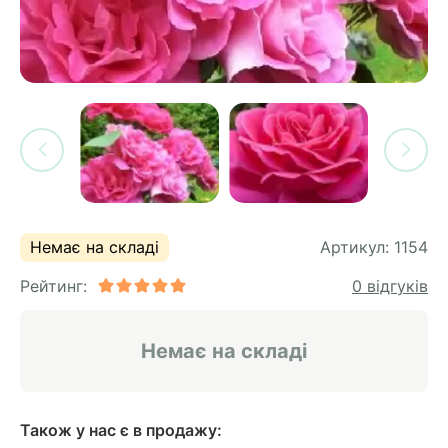
си
и
горіх
я лохини
і
у
их
лина
сових
иках
ди
во
ей
ни
Немає на складі
Артикул:
1154
ий
Рейтинг:
0 відгуків
ульчування
рева
ар
Немає на складі
а
Також у нас є в продажу: