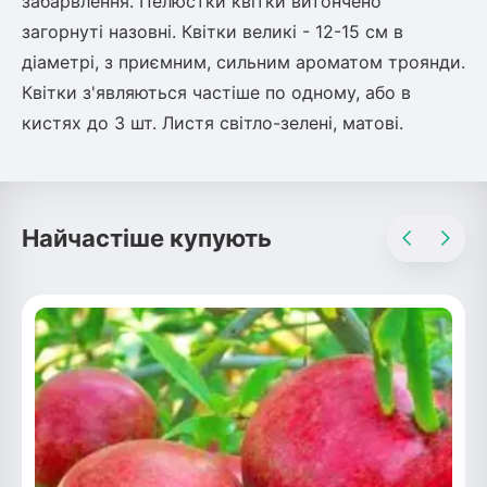
забарвлення. Пелюстки квітки витончено
загорнуті назовні. Квітки великі - 12-15 см в
діаметрі, з приємним, сильним ароматом троянди.
овець)
Квітки з'являються частіше по одному, або в
кистях до 3 шт. Листя світло-зелені, матові.
лини
Найчастіше купують
яні троянди)
ива
а
зник)