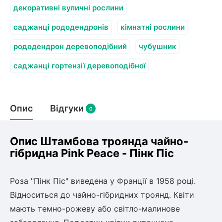
олокна (агротканини)
декоративні вуличні рослини
во
саджанці рододендронів
кімнатні рослини
рододендрон деревоподібний
чубушник
щі
и
к
саджанці гортензії деревоподібної
ий
і
лки
ки
Опис
Відгуки
0
снока
и
Опис Штамбова троянда чайно-
гібридна Pink Peace - Пінк Піс
нди
Роза "Пінк Піс" виведена у Франції в 1958 році.
Відноситься до чайно-гібридних троянд. Квіти
ник)
мають темно-рожеву або світло-малинове