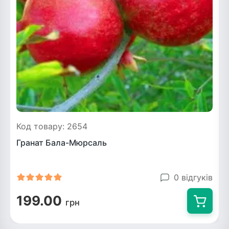
ться
ія)
оративна
Код товару: 2654
Гранат Бала-Мюрсаль
0 відгуків
199.00
грн