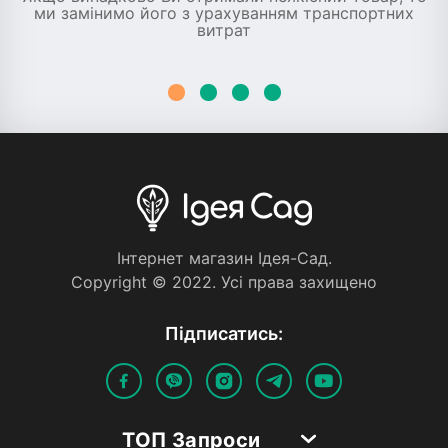
ми замінимо його з урахуванням транспортних
витрат
Iнтернет магазин Iдея-Сад.
Copyright © 2022. Усi права захищено
Пiдписатись:
ТОП Запроси