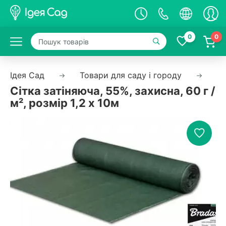
0
0
Ідея Сад
Товари для саду і городу
Са
Сітка затіняюча, 55%, захисна, 60 г /
м², розмір 1,2 х 10м