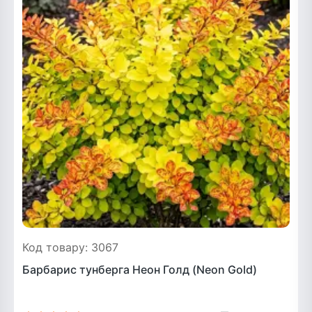
Рослини що в'ються
Гліцинія (Вістерія)
Жимолость декоративна
Плющ
Клематіс
Код товару: 3067
Барбарис тунберга Неон Голд (Neon Gold)