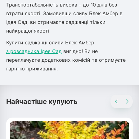
Шовковиця
Лавровишня
Транспортабельність висока – до 10 днів без
Кизильник
втрати якості. Замовивши сливу Блек Амбер в
Бобовник (Жерновець)
Ідея Сад, ви отримаєте саджанці тільки
Абрикос
Калина
найкращої якості.
Піраканта
Купити саджанці сливи Блек Амбер
Бузина
Обліпиха
з розсадника Ідея Сад
вигідно! Ви не
Багаторічні рослини
переплачуєте додаткових комісій та отримуєте
Кизил
гарнтію приживання.
Молодило (Кам'яні троянди)
М'ята
Диплоидная слива
Лаванда
Бамбук
Найчастіше купують
Пряні трави
Азіатська груша
Очиток (седум)
Вівсяниця
Барвінок
Чемерник (морозник)