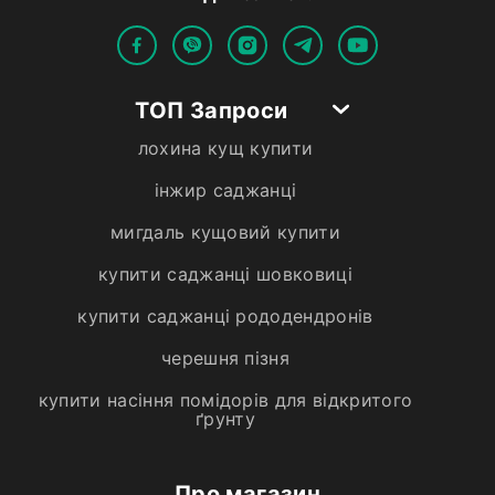
ТОП Запроси
лохина кущ купити
інжир саджанці
мигдаль кущовий купити
купити саджанці шовковиці
купити саджанці рододендронів
черешня пізня
купити насіння помідорів для відкритого
ґрунту
Про магазин