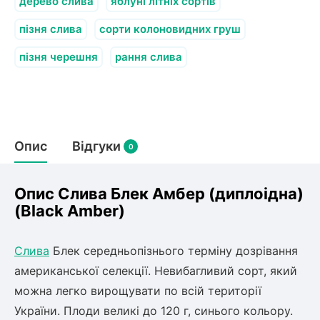
Слива
дерево слива
яблуні літніх сортів
Смородина
Кріплення агроволокна (агротканини)
Платан
Сітка затіняюча
пізня слива
Тамарикс
сорти колоновидних груш
Оливкове Дерево
Персик
Агрус
пізня черешня
рання слива
Садова техніка
Декоративні кущі
Мирт
Рубальні машини
Інжирний персик
Пієріс Японський
Виноград
Граблі тракторні
Рододендрон
Мушмула
Картоплесаджалки
Бересклет
Нектарин
Актинідія
Опис
Картоплекопалки
Відгуки
0
Вейгела
Сажалки для чеснока
Барбарис
Роторні косарки
Пухироплідник
Алича
Ірга
Опис Слива Блек Амбер (диплоідна)
Навантажувачі
Спірея
(Black Amber)
Азалія
Айва
Ківі
Дерен
Слива
Блек середньопізнього терміну дозрівання
Штамбові троянди
американської селекції. Невибагливий сорт, який
Бузок
Хурма
можна легко вирощувати по всій території
Жасмин (Чубушник)
України. Плоди великі до 120 г, синього кольору.
Будлея