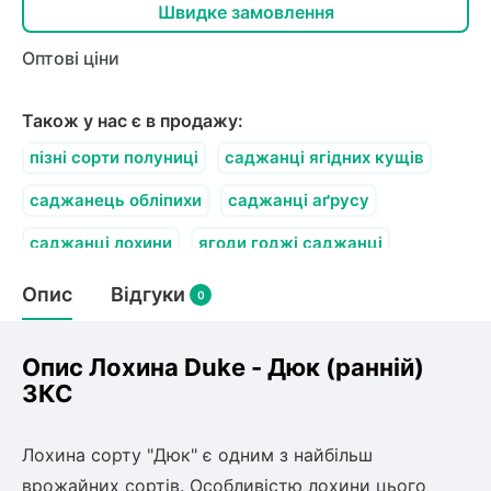
Швидке замовлення
Оптові ціни
Також у нас є в продажу:
пізні сорти полуниці
саджанці ягідних кущів
саджанець обліпихи
саджанці аґрусу
саджанці лохини
ягоди годжі саджанці
Опис
Відгуки
0
Опис Лохина Duke - Дюк (ранній)
ЗКС
Лохина сорту "Дюк" є одним з найбільш
врожайних сортів. Особливістю лохини цього