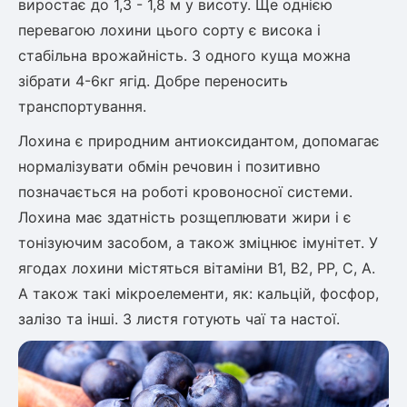
виростає до 1,3 - 1,8 м у висоту. Ще однією
перевагою лохини цього сорту є висока і
стабільна врожайність. З одного куща можна
зібрати 4-6кг ягід. Добре переносить
транспортування.
Лохина є природним антиоксидантом, допомагає
нормалізувати обмін речовин і позитивно
позначається на роботі кровоносної системи.
Лохина має здатність розщеплювати жири і є
тонізуючим засобом, а також зміцнює імунітет. У
ягодах лохини містяться вітаміни В1, В2, РР, С, А.
А також такі мікроелементи, як: кальцій, фосфор,
залізо та інші. З листя готують чаї та настої.