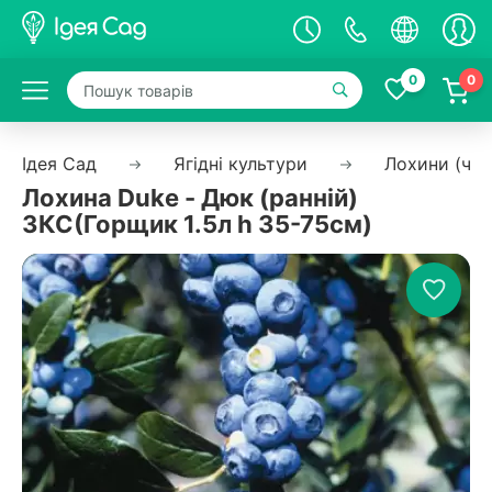
0
0
Ідея Сад
Ягідні культури
Лохини (чо
Лохина Duke - Дюк (ранній)
ЗКС(Горщик 1.5л h 35-75см)