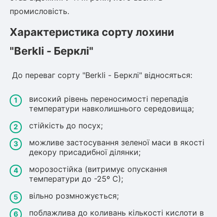
промисловість.
овець)
Характеристика сорту лохини
"Berkli - Берклі"
До переваг сорту "Berkli - Берклі" відносяться:
лини
високий рівень переносимості перепадів
температури навколишнього середовища;
яні троянди)
стійкість до посух;
ива
можливе застосування зеленої маси в якості
декору присадибної ділянки;
а
морозостійка (витримує опускання
температури до -25º С);
вільно розмножується;
зник)
поблажлива до коливань кількості кислоти в