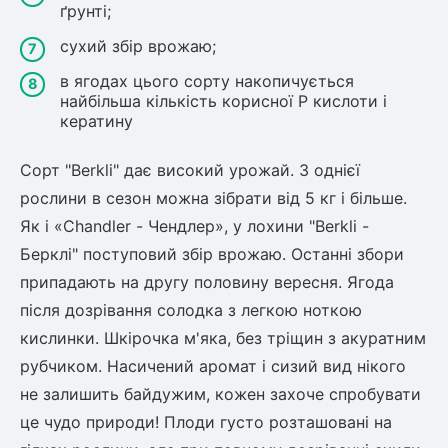
ґрунті;
ться
сухий збір врожаю;
ія)
в ягодах цього сорту накопичується
найбільша кількість корисної Р кислоти і
оративна
кератину
Сорт "Berkli" дає високий урожай. З однієї
рослини в сезон можна зібрати від 5 кг і більше.
Як і «Chandler - Чендлер», у лохини "Berkli -
Берклі" поступовий збір врожаю. Останні збори
припадають на другу половину вересня. Ягода
після дозрівання солодка з легкою ноткою
кислинки. Шкірочка м'яка, без тріщин з акуратним
рубчиком. Насичений аромат і сизий вид нікого
не залишить байдужим, кожен захоче спробувати
це чудо природи! Плоди густо розташовані на