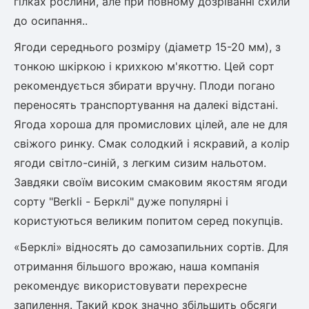
гілках рослини, але при повному дозріванні схили
до осипання..
Ягоди середнього розміру (діаметр 15-20 мм), з
тонкою шкіркою і крихкою м'якоттю. Цей сорт
рекомендується збирати вручну. Плоди погано
переносять транспортування на далекі відстані.
Ягода хороша для промислових цілей, але не для
свіжого ринку. Смак солодкий і яскравий, а колір
ягоди світло-синій, з легким сизим нальотом.
Завдяки своїм високим смаковим якостям ягоди
сорту "Berkli - Берклі" дуже популярні і
користуються великим попитом серед покупців.
«Берклі» відносять до самозапильних сортів. Для
отримання більшого врожаю, наша компанія
рекомендує використовувати перехресне
запилення. Такий крок значно збільшить обсяги