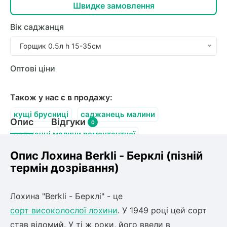
олокна (агротканини)
Швидке замовлення
Вік саджанця
Горщик 0.5л h 15-35см
щі
во
и
к
ий
Оптові ціни
і
лки
Також у нас є в продажу:
ки
кущі брусниці
саджанець малини
снока
Опис
Відгуки
0
и
саджанці малини ремонтантної
Опис Лохина Berkli - Берклі (пізній
сорти пізньої полуниці
розсада аґрусу
термін дозрівання)
літня малина
нди
Лохина
"Berkli - Берклі"
- це
ник)
сорт високолослої лохини
. У 1949 році цей сорт
став відомий. У ті ж роки, його ввели в