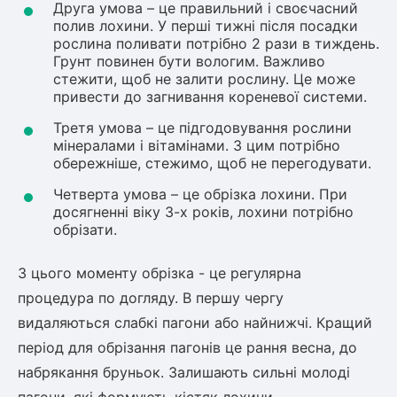
Друга умова – це правильний і своєчасний
полив лохини. У перші тижні після посадки
рослина поливати потрібно 2 рази в тиждень.
Грунт повинен бути вологим. Важливо
стежити, щоб не залити рослину. Це може
привести до загнивання кореневої системи.
Третя умова – це підгодовування рослини
мінералами і вітамінами. З цим потрібно
обережніше, стежимо, щоб не перегодувати.
Четверта умова – це обрізка лохини. При
досягненні віку 3-х років, лохини потрібно
обрізати.
З цього моменту обрізка - це регулярна
процедура по догляду. В першу чергу
видаляються слабкі пагони або найнижчі. Кращий
період для обрізання пагонів це рання весна, до
набрякання бруньок. Залишають сильні молоді