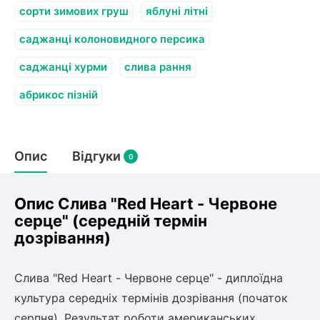
олокна (агротканини)
сорти зимових груш
яблуні літні
во
саджанці колоновидного персика
саджанці хурми
слива рання
щі
и
к
абрикос пізній
ий
і
лки
ки
Опис
Відгуки
0
снока
и
Опис Слива "Red Heart - Червоне
серце" (середній термін
дозрівання)
нди
Слива "Red Heart - Червоне серце" - диплоїдна
ник)
культура середніх термінів дозрівання (початок
серпня). Результат роботи американських