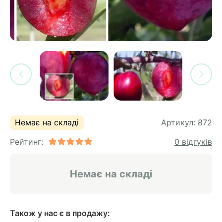
си
и
горіх
я лохини
і
у
их
лина
сових
иках
ди
во
ей
ни
Немає на складі
Артикул:
872
ий
Рейтинг:
0 відгуків
ульчування
рева
ар
Немає на складі
а
Також у нас є в продажу: