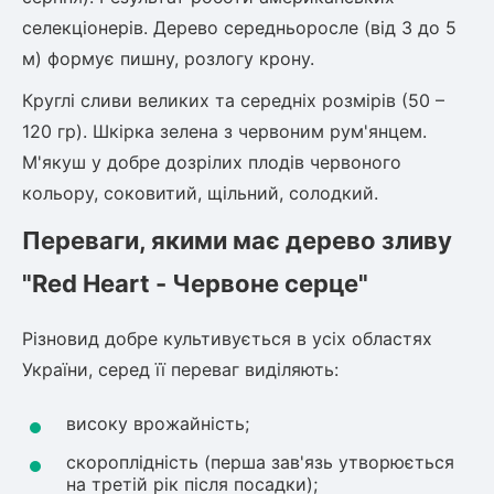
селекціонерів. Дерево середньоросле (від 3 до 5
м) формує пишну, розлогу крону.
овець)
Круглі сливи великих та середніх розмірів (50 –
120 гр). Шкірка зелена з червоним рум'янцем.
М'якуш у добре дозрілих плодів червоного
кольору, соковитий, щільний, солодкий.
лини
Переваги, якими має дерево зливу
яні троянди)
"Red Heart - Червоне серце"
ива
Різновид добре культивується в усіх областях
а
України, серед її переваг виділяють:
високу врожайність;
скороплідність (перша зав'язь утворюється
зник)
на третій рік після посадки);