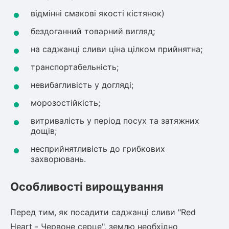
відмінні смакові якості кістянок)
ться
бездоганний товарний вигляд;
ія)
на саджанці сливи ціна цілком прийнятна;
оративна
транспортабельність;
невибагливість у догляді;
морозостійкість;
витривалість у період посух та затяжних
дощів;
несприйнятливість до грибкових
захворювань.
Особливості вирощування
Перед тим, як посадити саджанці сливи "Red
Heart - Червоне серце", землю необхідно