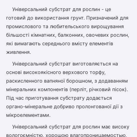
Слива
Смородина
Кріплення агроволокна (агротканини)
Платан
Універсальний субстрат для рослин - це
Сітка затіняюча
Тамарикс
Оливкове Дерево
готовий до використання грунт. Призначений для
Персик
Агрус
промислового та любительського вирощування
Садова техніка
Декоративні кущі
Мирт
більшості кімнатних, балконних, овочевих рослин,
Рубальні машини
Інжирний персик
Пієріс Японський
Виноград
які вимагають середнього вмісту елементів
Граблі тракторні
Рододендрон
живлення.
Мушмула
Картоплесаджалки
Бересклет
Нектарин
Актинідія
Картоплекопалки
Універсальний субстрат виготовляється на
Вейгела
Сажалки для чеснока
Барбарис
основі високоякісного верхового торфу,
Роторні косарки
Пухироплідник
Алича
раскисленного вапняної борошном, з додаванням
Ірга
Навантажувачі
Спірея
мінеральних компонентів (перліт, річковий пісок).
Азалія
Під час приготування субстрату додається
Айва
Ківі
Дерен
органо-мінеральне добриво пролонгованої дії з
Штамбові троянди
мікроелементами.
Бузок
Хурма
Жасмин (Чубушник)
Універсальний субстрат для рослин має високу
Будлея
вологоємністю, хорошою влагопроницаемостью,