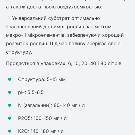
Шовковиця
Лавровишня
а також достатньою воздухоёмкостью.
Кизильник
Універсальний субстрат оптимально
Бобовник (Жерновець)
Абрикос
Калина
збалансований до вимог рослин за змістом
Піраканта
макро- і мікроелементів, забезпечуючи хороший
Бузина
Обліпиха
розвиток рослин. Під час поливу зберігає свою
структуру.
Багаторічні рослини
Кизил
Продається в упаковках: 6, 10, 20, 40 і 80 літрів
Молодило (Кам'яні троянди)
М'ята
Структура: 5-15 мм
Диплоидная слива
Лаванда
рН: 5,5-6,5
Бамбук
Пряні трави
Азіатська груша
N (загальний): 80-140 мг / л
Очиток (седум)
Вівсяниця
Р2О5: 100-150 мг / л
Барвінок
Чемерник (морозник)
К2О: 140-180 мг / л