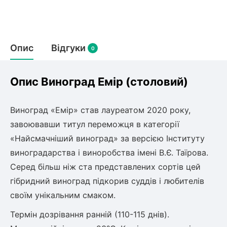
Слива
Смородина
Кріплення агроволокна (агротканини)
Платан
Сітка затіняюча
Тамарикс
Гуаява (гуава)
Персик
Агрус
Садова техніка
Опис
Відгуки
Декоративні кущі
0
Оливкове Дерево
Рубальні машини
Інжирний персик
Пієріс Японський
Виноград
Граблі тракторні
Опис Виноград Емір (столовий)
Рододендрон
Мирт
Картоплесаджалки
Бересклет
Нектарин
Актинідія
Картоплекопалки
Вейгела
Виноград «Емір» став лауреатом 2020 року,
Сажалки для чеснока
Барбарис
Мушмула
завоювавши титул переможця в категорії
Роторні косарки
Пухироплідник
Алича
Ірга
«Найсмачніший виноград» за версією Інституту
Навантажувачі
Спірея
виноградарства і виноробства імені В.Є. Таїрова.
Азалія
Айва
Серед більш ніж ста представлених сортів цей
Ківі
Дерен
гібридний виноград підкорив суддів і любителів
Штамбові троянди
своїм унікальним смаком.
Бузок
Хурма
Жасмин (Чубушник)
Термін дозрівання ранній (110-115 днів).
Будлея