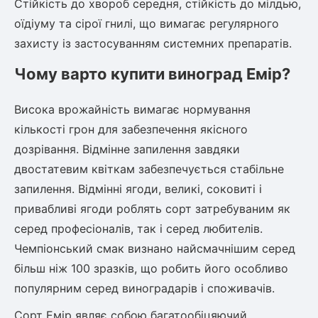
Стійкість до хвороб середня, стійкість до мілдью,
оїдіуму та сірої гнилі, що вимагає регулярного
Рослини що в'ються
захисту із застосуванням системних препаратів.
Гліцинія (Вістерія)
Чому варто купити виноград Емір?
Жимолость декоративна
Плющ
Клематіс
Висока врожайність вимагає нормування
кількості грон для забезпечення якісного
дозрівання. Відмінне запилення завдяки
двостатевим квіткам забезпечується стабільне
запилення. Відмінні ягоди, великі, соковиті і
привабливі ягоди роблять сорт затребуваним як
серед професіоналів, так і серед любителів.
Чемпіонський смак визнано найсмачнішим серед
більш ніж 100 зразків, що робить його особливо
популярним серед виноградарів і споживачів.
Сорт Емір являє собою багатообіцяючий