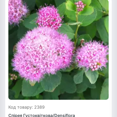
Код товару: 2389
Спірея Густоквіткова/Densiflora