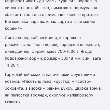
Морозостійкість до -23°С. Кущі сильнорослі, з
Шовковиця
Лавровишня
високою врожайністю, вимагають нормування
Кизильник
кількості грон для отримання якісного врожаю.
Бобовник (Жерновець)
Абрикос
Батьківська пара включає сорти з азіатським
Калина
Піраканта
корінням.
Бузина
Обліпиха
Листя середньої величини, з хорошою
розсіченістю. Грона великі, середньої щільності,
Багаторічні рослини
Кизил
циліндричної форми, маса 700-1500 г. Ягоди
Молодило (Кам'яні троянди)
подовженої форми, розміри 30x48 мм, сині, вага
М'ята
14-20 г.
Диплоидная слива
Лаванда
Гармонійний смак із насиченими фруктовими
Бамбук
нотами. М'якоть щільна, хрустка, м'ясисто-
Пряні трави
Азіатська груша
Очиток (седум)
соковита, з високим рівнем цукру. Шкірка тонка,
Вівсяниця
як пелюстка троянди, охоплює напівпрозору
Барвінок
м'якоть.
Чемерник (морозник)