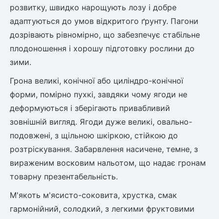
Шовковиця
Лавровишня
розвитку, швидко нарощують лозу і добре
Кизильник
адаптуються до умов відкритого ґрунту. Пагони
Бобовник (Жерновець)
дозрівають рівномірно, що забезпечує стабільне
Абрикос
Калина
плодоношення і хорошу підготовку рослини до
Піраканта
зими.
Бузина
Обліпиха
Грона великі, конічної або циліндро-конічної
Багаторічні рослини
форми, помірно пухкі, завдяки чому ягоди не
Кизил
деформуються і зберігають привабливий
Молодило (Кам'яні троянди)
зовнішній вигляд. Ягоди дуже великі, овально-
М'ята
Диплоидная слива
подовжені, з щільною шкіркою, стійкою до
Лаванда
розтріскування. Забарвлення насичене, темне, з
Бамбук
Пряні трави
вираженим восковим нальотом, що надає гронам
Азіатська груша
Очиток (седум)
товарну презентабельність.
Вівсяниця
М'якоть м'ясисто-соковита, хрустка, смак
Барвінок
гармонійний, солодкий, з легкими фруктовими
Чемерник (морозник)