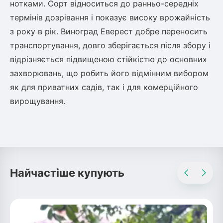
нотками. Сорт відноситься до ранньо-середніх
термінів дозрівання і показує високу врожайність
Рослини що в'ються
з року в рік. Виноград Еверест добре переносить
Гліцинія (Вістерія)
транспортування, довго зберігається після збору і
Жимолость декоративна
відрізняється підвищеною стійкістю до основних
Плющ
захворювань, що робить його відмінним вибором
Клематіс
як для приватних садів, так і для комерційного
вирощування.
Найчастіше купують