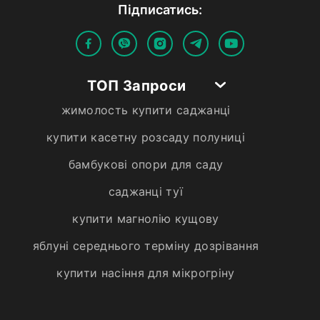
Пiдписатись:
ТОП Запроси
жимолость купити саджанці
купити касетну розсаду полуниці
бамбукові опори для саду
саджанці туї
купити магнолію кущову
яблуні середнього терміну дозрівання
купити насіння для мікрогріну