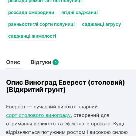
Слива
розсада ремонтантної полуниці
Смородина
Кріплення агроволокна (агротканини)
Платан
Сітка затіняюча
розсада смородини
Тамарикс
ягідні саджанці
Оливкове Дерево
Персик
Агрус
ранньостиглі сорти полуниці
саджанці аґрусу
Садова техніка
Декоративні кущі
Мирт
саджанці жимолості
Рубальні машини
Інжирний персик
Пієріс Японський
Виноград
Граблі тракторні
Рододендрон
Мушмула
Картоплесаджалки
Бересклет
Нектарин
Актинідія
Опис
Картоплекопалки
Відгуки
0
Вейгела
Сажалки для чеснока
Барбарис
Роторні косарки
Пухироплідник
Алича
Ірга
Опис Виноград Еверест (столовий)
Навантажувачі
Спірея
(Відкритий грунт)
Азалія
Айва
Ківі
Дерен
Еверест — сучасний високотоварний
Штамбові троянди
сорт столового винограду
, створений для
Бузок
Хурма
отримання великого та ефектного врожаю. Кущі
Жасмин (Чубушник)
відрізняються потужним ростом і високою силою
Будлея