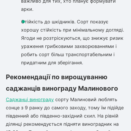
важливо для тих, хто планує формувати
арки.
Рослини що в'ються
Стійкість до шкідників. Сорт показує
Гліцинія (Вістерія)
хорошу стійкість при мінімальному догляді.
Жимолость декоративна
Плющ
Ягоди не розтріскуються, що знижує ризик
Клематіс
ураження грибковими захворюваннями і
робить сорт більш транспортабельним і
придатним для зберігання.
Рекомендації по вирощуванню
саджанців винограду Малинового
Саджанці винограду
сорту Малиновий люблять
сонце з 9 ранку до самого заходу, тому їм підійде
південний або південно-західний схил. На рівній
ділянці рекомендується підняти виноградник на