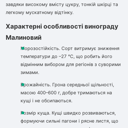
Шовковиця
Лавровишня
завдяки високому вмісту цукру, тонкій шкірці та
Кизильник
легкому мускатному відтінку.
Бобовник (Жерновець)
Абрикос
Калина
Характерні особливості винограду
Піраканта
Малиновий
Бузина
Обліпиха
Морозостійкість. Сорт витримує зниження
Багаторічні рослини
температури до –27 °C, що робить його
Кизил
відмінним вибором для регіонів з суворими
Молодило (Кам'яні троянди)
зимами.
М'ята
Диплоидная слива
Лаванда
Врожайність. Грона середньої щільності,
Бамбук
масою 400–600 г, добре тримаються на
Пряні трави
Азіатська груша
кущі і не обсипаються.
Очиток (седум)
Вівсяниця
Розмір куща. Кущі швидко розвиваються,
Барвінок
формуючи сильні пагони і рясне листя, що
Чемерник (морозник)