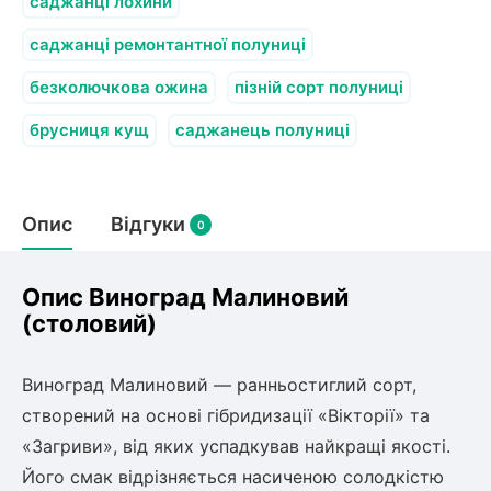
Слива
саджанці лохини
Смородина
Кріплення агроволокна (агротканини)
Платан
Сітка затіняюча
саджанці ремонтантної полуниці
Тамарикс
Оливкове Дерево
Персик
Агрус
безколючкова ожина
пізній сорт полуниці
Садова техніка
Декоративні кущі
Мирт
брусниця кущ
саджанець полуниці
Рубальні машини
Інжирний персик
Пієріс Японський
Виноград
Граблі тракторні
Рододендрон
Мушмула
Картоплесаджалки
Бересклет
Нектарин
Актинідія
Опис
Картоплекопалки
Відгуки
0
Вейгела
Сажалки для чеснока
Барбарис
Роторні косарки
Пухироплідник
Алича
Ірга
Опис Виноград Малиновий
Навантажувачі
Спірея
(столовий)
Азалія
Айва
Ківі
Дерен
Виноград Малиновий — ранньостиглий сорт,
Штамбові троянди
створений на основі гібридизації «Вікторії» та
Бузок
Хурма
«Загриви», від яких успадкував найкращі якості.
Жасмин (Чубушник)
Його смак відрізняється насиченою солодкістю
Будлея