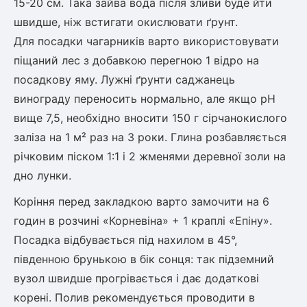
15-20 см. Така зайва вода після зливи буде йти
швидше, ніж встигати окислювати ґрунт.
Для посадки чагарників варто використовувати
піщаний лес з добавкою перегною 1 відро на
посадкову яму. Лужні ґрунти саджанець
винограду переносить нормально, але якщо pH
вище 7,5, необхідно вносити 150 г сірчанокислого
заліза на 1 м² раз на 3 роки. Глина розбавляється
річковим піском 1:1 і 2 жменями деревної золи на
дно лунки.
Коріння перед закладкою варто замочити на 6
годин в розчині «Корневіна» + 1 краплі «Епіну».
Посадка відбувається під нахилом в 45°,
південною брунькою в бік сонця: так підземний
вузол швидше прогрівається і дає додаткові
корені. Полив рекомендується проводити в