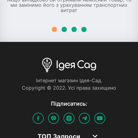
ми замінимо його з урахуванням транспортних
витрат
Iнтернет магазин Iдея-Сад.
Copyright © 2022. Усi права захищено
Пiдписатись:
ТОП Запроси