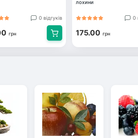
лохини
0 відгуків
0 
00
175.00
грн
грн