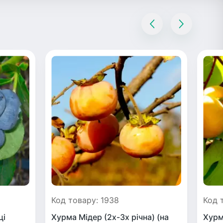
Код товару: 1938
Код 
ці
Хурма Мідер (2х-3х річна) (на
Хурм