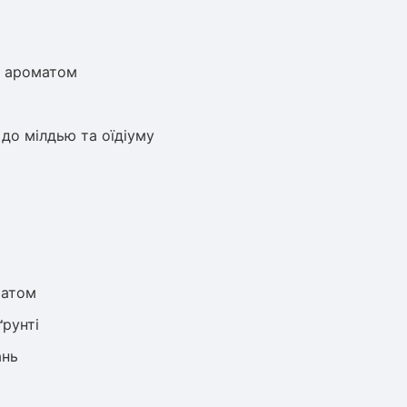
м ароматом
 до мілдью та оїдіуму
матом
рунті
ань