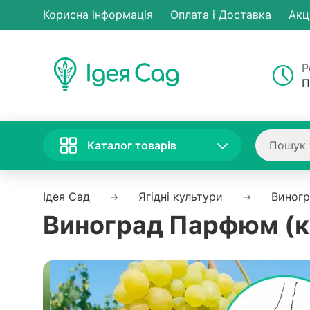
Корисна інформація
Оплата і Доставка
Акц
Р
П
Каталог товарів
Ідея Сад
Ягідні культури
Виног
Виноград Парфюм (к