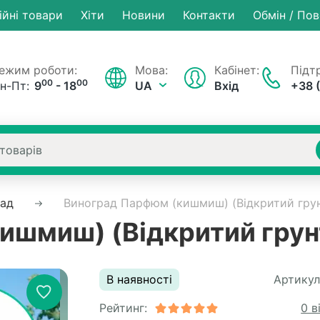
ійні товари
Хiти
Новини
Контакти
Обмін / По
ежим роботи:
Мова:
Кабінет:
Підтр
00
00
н-Пт:
9
- 18
UA
Вхід
+38 
рад
Виноград Парфюм (кишмиш) (Відкритий гру
ишмиш) (Відкритий грун
В наявності
Артикул
Рейтинг:
0 в