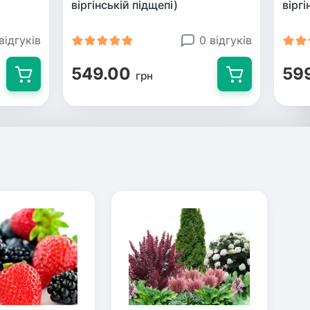
віргінській підщепі)
віргі
відгуків
0 відгуків
549.00
59
грн