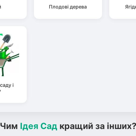
й
Плодові дерева
Ягід
саду і
у
Чим
Ідея Сад
кращий за інших