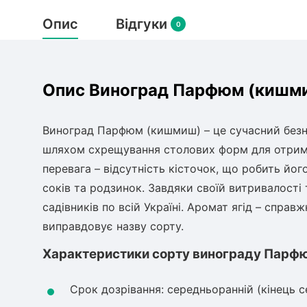
Опис
Відгуки
0
Опис Виноград Парфюм (кишмиш
Виноград Парфюм (кишмиш) – це сучасний безн
шляхом схрещування столових форм для отрима
перевага – відсутність кісточок, що робить йо
соків та родзинок. Завдяки своїй витривалості
садівників по всій Україні. Аромат ягід – справ
виправдовує назву сорту.
Характеристики сорту винограду Парф
Срок дозрівання: середньоранній (кінець с