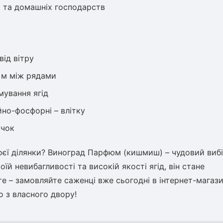
 та домашніх господарств
від вітру
3 м між рядами
мування ягід
йно-фосфорні – влітку
ічок
оєї ділянки? Виноград Парфюм (кишмиш) – чудовий вибі
оїй невибагливості та високій якості ягід, він стане
 – замовляйте саженці вже сьогодні в інтернет-магази
 з власного двору!