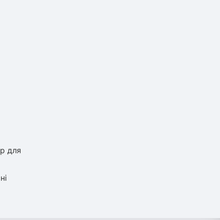
р для
ні