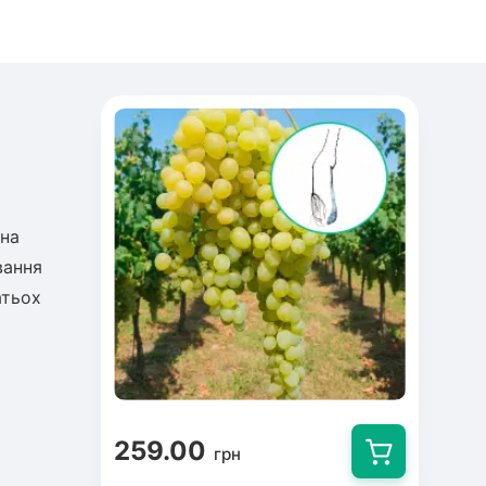
вна
вання
атьох
259.00
грн