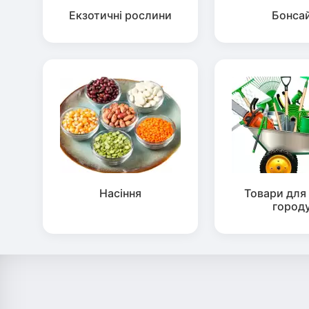
Екзотичні рослини
Бонса
Насіння
Товари для 
город