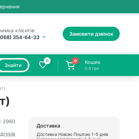
вернення
имка клієнтів:
Замовити дзвінок
(068) 354-64-33
0
0
Кошик
Знайти
0.0
грн
нт)
т)
:
2960
Доставка
ідгуків
Доставка Новою Поштою 1-5 днів