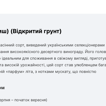
) (Відкритий грунт)
асінний сорт, виведений українськими селекціонерами
ння високоякісного десертного винограду. Його голо
го ідеальним для споживання в свіжому вигляді, приготу
 та високій урожайності, цей сорт став улюбленцем баг
жній «парфум» літа, з нотками мускату, що повністю
юм
ерпня – початок вересня)