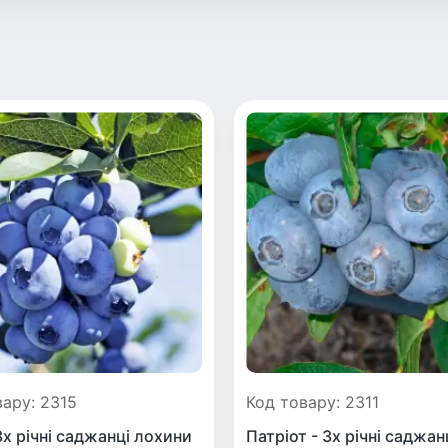
вару: 2315
Код товару: 2311
3х річні саджанці лохини
Патріот - 3х річні саджан