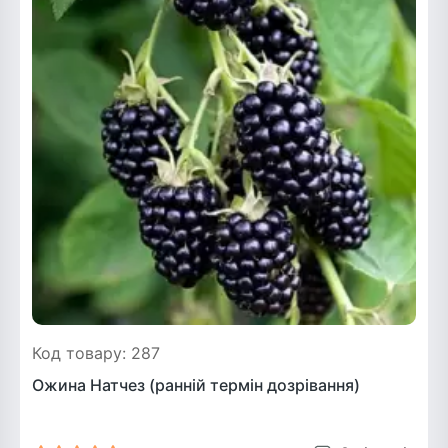
Рослини що в'ються
Гліцинія (Вістерія)
Жимолость декоративна
Плющ
Клематіс
Код товару: 287
Ожина Натчез (ранній термін дозрівання)