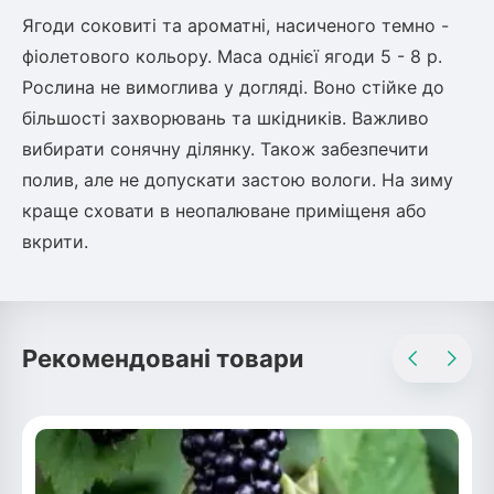
Шовковиця
Лавровишня
Ягоди соковиті та ароматні, насиченого темно -
Кизильник
фіолетового кольору. Маса однієї ягоди 5 - 8 р.
Бобовник (Жерновець)
Абрикос
Рослина не вимоглива у догляді. Воно стійке до
Калина
більшості захворювань та шкідників. Важливо
Піраканта
вибирати сонячну ділянку. Також забезпечити
Бузина
Обліпиха
полив, але не допускати застою вологи. На зиму
краще сховати в неопалюване приміщеня або
Багаторічні рослини
Кизил
вкрити.
Молодило (Кам'яні троянди)
М'ята
Диплоидная слива
Лаванда
Бамбук
Рекомендовані товари
Пряні трави
Азіатська груша
Очиток (седум)
Вівсяниця
Барвінок
Чемерник (морозник)