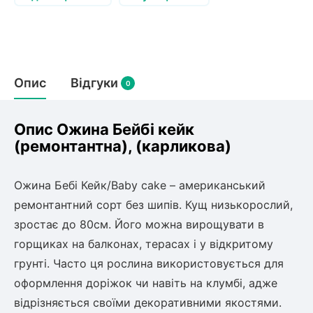
Слива
Смородина
Кріплення агроволокна (агротканини)
Платан
Сітка затіняюча
Тамарикс
Оливкове Дерево
Персик
Агрус
Садова техніка
Декоративні кущі
Мирт
Опис
Відгуки
0
Рубальні машини
Інжирний персик
Пієріс Японський
Виноград
Граблі тракторні
Рододендрон
Мушмула
Картоплесаджалки
Опис Ожина Бейбі кейк
Бересклет
Нектарин
Актинідія
Картоплекопалки
(ремонтантна), (карликова)
Вейгела
Сажалки для чеснока
Барбарис
Роторні косарки
Пухироплідник
Алича
Ожина Бебі Кейк/Baby cake – американський
Ірга
Навантажувачі
Спірея
ремонтантний сорт без шипів. Кущ низькорослий,
Азалія
зростає до 80см. Його можна вирощувати в
Айва
Ківі
Дерен
горщиках на балконах, терасах і у відкритому
Штамбові троянди
грунті. Часто ця рослина використовується для
Бузок
Хурма
оформлення доріжок чи навіть на клумбі, адже
Жасмин (Чубушник)
відрізняється своїми декоративними якостями.
Будлея