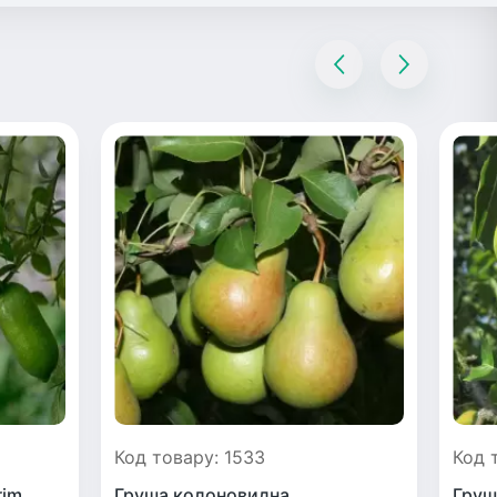
Код товару: 1533
Код 
rim
Груша колоновидна
Груш