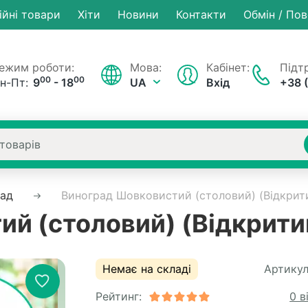
ійні товари
Хiти
Новини
Контакти
Обмін / По
ежим роботи:
Мова:
Кабінет:
Підтр
00
00
н-Пт:
9
- 18
UA
Вхід
+38 
рад
Виноград Шовковистий (столовий) (Відкрити
й (столовий) (Відкрити
Немає на складі
Артикул
Рейтинг:
0 в