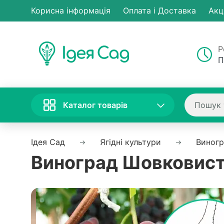
Корисна інформація
Оплата і Доставка
Акц
Р
П
Каталог товарів
Ідея Сад
Ягідні культури
Виног
Виноград Шовковисти