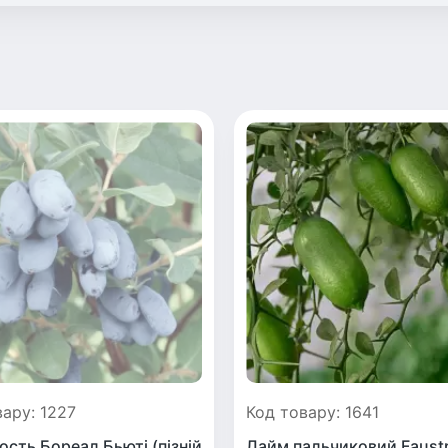
вару: 1227
Код товару: 1641
сть Бореал Бьюті (пізній
Лайм пальчиковий Faust