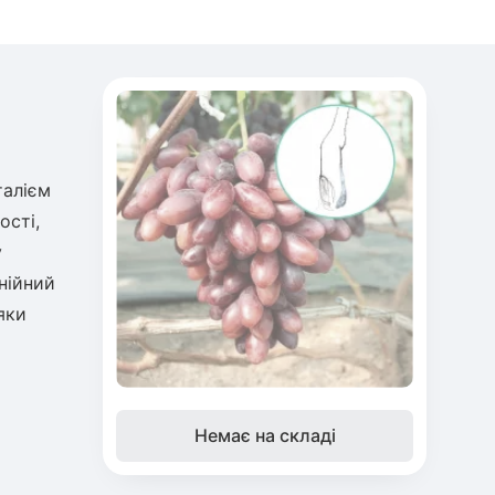
талієм
ості,
у
нійний
яки
Немає на складі