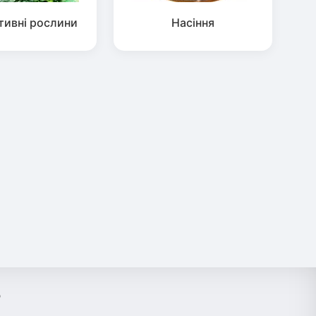
тивні рослини
Насіння
?