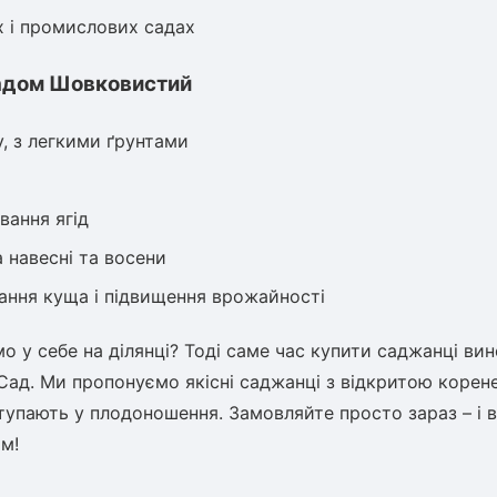
 і промислових садах
радом Шовковистий
у, з легкими ґрунтами
вання ягід
а навесні та восени
вання куща і підвищення врожайності
 у себе на ділянці? Тоді саме час купити саджанці ви
Сад. Ми пропонуємо якісні саджанці з відкритою коре
тупають у плодоношення. Замовляйте просто зараз – і 
м!