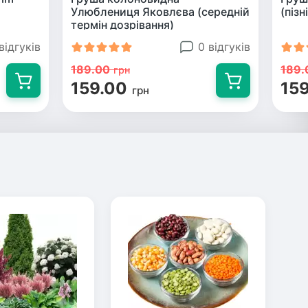
Улюблениця Яковлєва (середній
(пізн
термін дозрівання)
відгуків
0 відгуків
189.00
189.
грн
159.00
15
грн