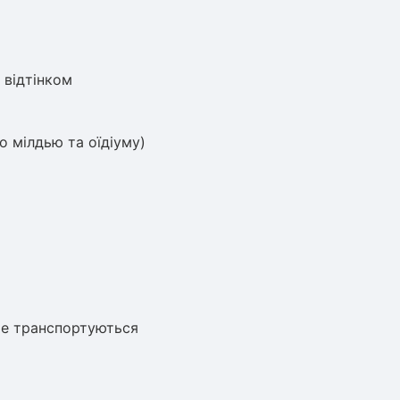
 відтінком
о мілдью та оїдіуму)
ре транспортуються