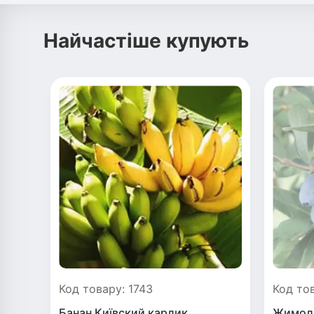
Найчастіше купують
Код товару: 1743
Код то
Банан Київский карлик
Жимоло