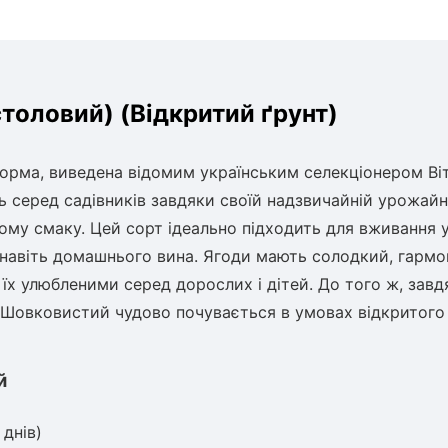
толовий) (Відкритий ґрунт)
орма, виведена відомим українським селекціонером Ві
 серед садівників завдяки своїй надзвичайній урожайн
ому смаку. Цей сорт ідеально підходить для вживання 
а навіть домашнього вина. Ягоди мають солодкий, гармо
 їх улюбленими серед дорослих і дітей. До того ж, завд
д Шовковистий чудово почувається в умовах відкритого
й
 днів)