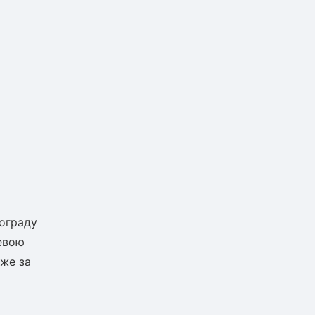
нограду
невою
вже за