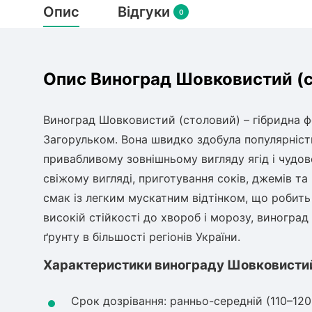
Опис
Відгуки
0
Опис Виноград Шовковистий (с
Виноград Шовковистий (столовий) – гібридна ф
Загорульком. Вона швидко здобула популярність
привабливому зовнішньому вигляду ягід і чудов
свіжому вигляді, приготування соків, джемів т
смак із легким мускатним відтінком, що робить
високій стійкості до хвороб і морозу, виногра
ґрунту в більшості регіонів України.
Характеристики винограду Шовковисти
Срок дозрівання: ранньо-середній (110–120