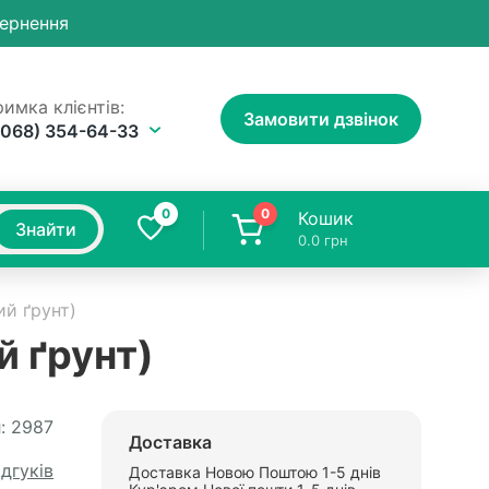
вернення
имка клієнтів:
Замовити дзвінок
(068) 354-64-33
0
0
Кошик
Знайти
0.0
грн
й ґрунт)
й ґрунт)
:
2987
Доставка
ідгуків
Доставка Новою Поштою 1-5 днів