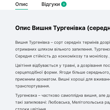
Опис
Відгуки
0
Опис Вишня Тургенівка (середн
Вишня Тургенівка – сорт середніх термінів дозрі
отриманих шляхом вільного запилення. Тургенє
Середня стійкість до коккомікозу та моніліозу
Цвітіння відбувається у травні, а дозрівання п
серцеподібної форми. Ягоди більше середнього,
приємним ароматом. Вишні хороші для вживання
транспортування.
Тургенєвка – частково самоплідна вишня, але
такі запилювачі: Любовська, Мелітопольська ра
строки цвітіння.