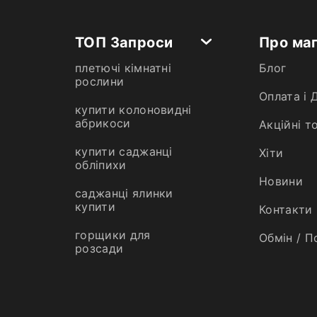
ТОП Запроси
Про ма
плетючі кімнатні
Блог
рослини
Оплата і 
купити колоновидні
абрикоси
Акційні т
купити саджанці
Хiти
обліпихи
Новини
саджанці ялинки
купити
Контакти
горщики для
Обмін / П
розсади
червоні сорти яблук
пізні сорти груш