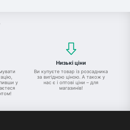
?
Низькі ціни
мувати
Ви купуєте товар із розсадника
ацію,
за вигідною ціною. А також у
упивши у
нас є і оптові ціни – для
шаєтеся
магазинів!
нтом!