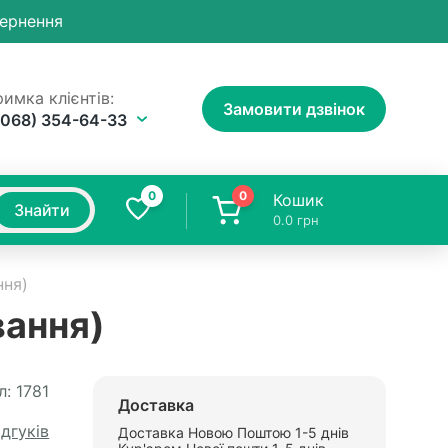
вернення
имка клієнтів:
Замовити дзвінок
(068) 354-64-33
0
0
Кошик
Знайти
0.0
грн
ння)
вання)
л:
1781
Доставка
ідгуків
Доставка Новою Поштою 1-5 днів