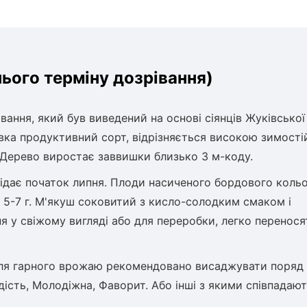
ього терміну дозрівання)
вання, який був виведений на основі сіянців Жуківської
вка продуктивний сорт, відрізняється високою зимості
. Дерево виростає заввишки близько 3 м-коду.
осідає початок липня. Плоди насиченого бордового коль
 5-7 г. М'якуш соковитий з кисло-солодким смаком і
 у свіжому вигляді або для переробки, легко перенося
 для гарного врожаю рекомендовано висаджувати поряд
дість, Молодіжна, Фаворит. Або інші з якими співпадаю