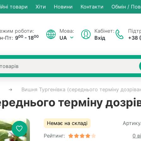
ійні товари
Хiти
Новини
Контакти
Обмін / По
ежим роботи:
Мова:
Кабінет:
Підтр
00
00
н-Пт:
9
- 18
UA
Вхід
+38 
Вишня Тургенівка (середнього терміну дозріва
ереднього терміну дозрі
Немає на складі
Артику
Рейтинг:
0 в