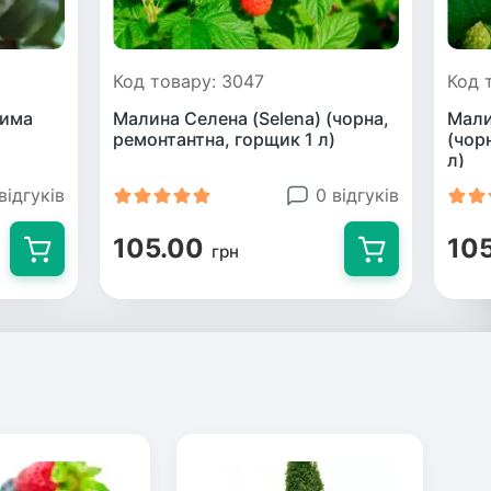
Код товару: 3047
Код 
сима
Малина Селена (Selena) (чорна,
Мали
ремонтантна, горщик 1 л)
(чор
л)
відгуків
0 відгуків
105.00
10
грн