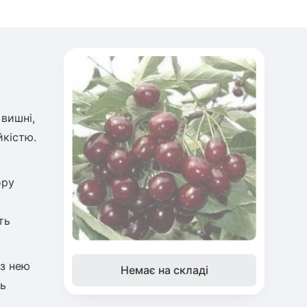
 вишні,
йкістю.
ору
ть
 з нею
Немає на складі
ть