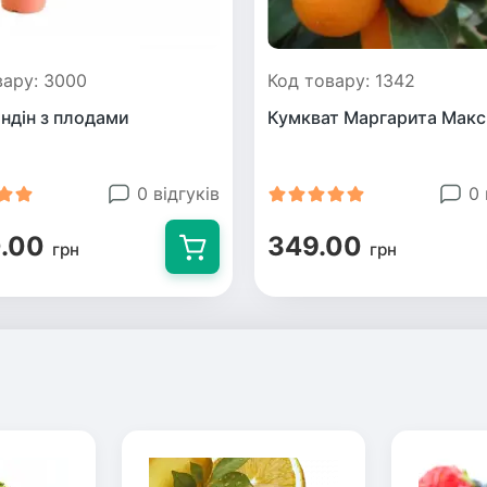
вару: 3000
Код товару: 1342
ндін з плодами
Кумкват Маргарита Мак
0 відгуків
0 
.00
349.00
грн
грн