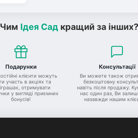
Чим
Ідея Сад
кращий за інших
Подарунки
Консультації
постійні клієнти можуть
Ви можете також отри
ти участь в акціях та
безкоштовну консульт
іграшах, отримувати
навіть після продажу. К
нки у вигляді приємних
нас один раз, Ви зали
бонусів!
назавжди нашим кліє