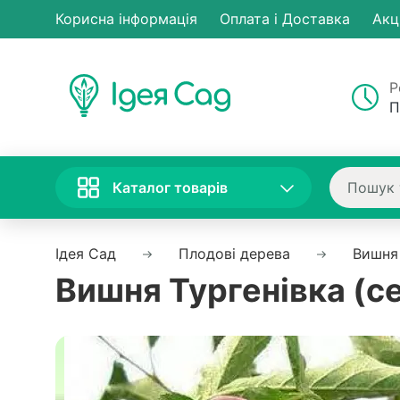
Корисна інформація
Оплата і Доставка
Акц
Р
П
Каталог товарів
Ідея Сад
Плодові дерева
Вишня
Вишня Тургенівка (с