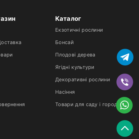
газин
Каталог
Екзотичні рослини
Доставка
Бонсай
овари
Плодові дерева
Ягідні культури
Декоративні рослини
Насіння
овернення
Товари для саду і городу