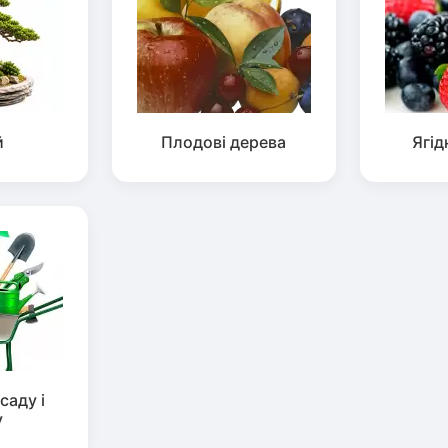
й
Плодові дерева
Ягід
саду і
у