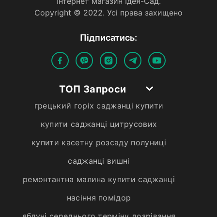
Iнтернет магазин Iдея-Сад.
Copyright © 2022. Усi права захищено
Пiдписатись:
ТОП Запроси
грецький горіх саджанці купити
купити саджанці цитрусових
купити касетну розсаду полуниці
саджанці вишні
ремонтантна малина купити саджанці
насіння помідор
яблуні середнього терміну дозрівання