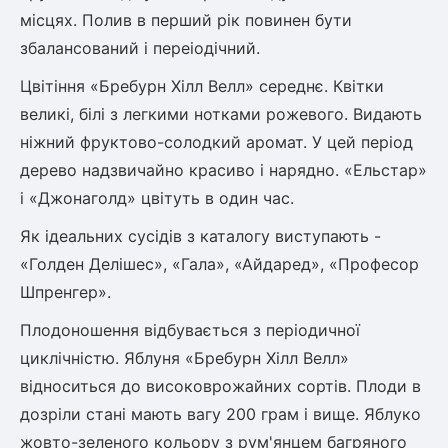
місцях. Полив в перший рік повинен бути
ться
збалансований і переіодічний.
ія)
Цвітіння «Бребурн Хілл Велл» середнє. Квітки
оративна
великі, білі з легкими нотками рожевого. Видають
ніжний фруктово-солодкий аромат. У цей період
дерево надзвичайно красиво і нарядно. «Ельстар»
і «Джонаголд» цвітуть в один час.
Як ідеальних сусідів з каталогу виступають -
«Голден Делішес», «Гала», «Айдаред», «Професор
Шпренгер».
Плодоношення відбувається з періодичної
циклічністю. Яблуня «Бребурн Хілл Велл»
відноситься до високоврожайних сортів. Плоди в
дозріли стані мають вагу 200 грам і вище. Яблуко
жовто-зеленого кольору з рум'янцем багряного