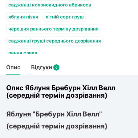
олокна (агротканини)
саджанці колоновидного абрикоса
яблуня пізня
літній сорт груш
черешня раннього терміну дозрівання
щі
во
и
к
саджанці груші середнього дозрівання
ий
і
рання слива
лки
ки
Опис
Відгуки
0
снока
и
Опис Яблуня Бребурн Хілл Велл
(середній термін дозрівання)
нди
Яблуня "Бребурн Хілл Велл"
(середній термін дозрівання)
ник)