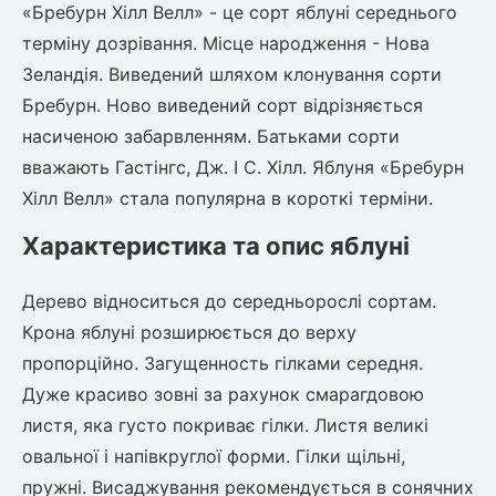
«Бребурн Хілл Велл» - це сорт яблуні середнього
терміну дозрівання. Місце народження - Нова
овець)
Зеландія. Виведений шляхом клонування сорти
Бребурн. Ново виведений сорт відрізняється
насиченою забарвленням. Батьками сорти
вважають Гастінгс, Дж. І С. Хілл. Яблуня «Бребурн
Хілл Велл» стала популярна в короткі терміни.
лини
Характеристика та опис яблуні
яні троянди)
ива
Дерево відноситься до середньорослі сортам.
Крона яблуні розширюється до верху
пропорційно. Загущенность гілками середня.
а
Дуже красиво зовні за рахунок смарагдовою
листя, яка густо покриває гілки. Листя великі
овальної і напівкруглої форми. Гілки щільні,
зник)
пружні. Висаджування рекомендується в сонячних