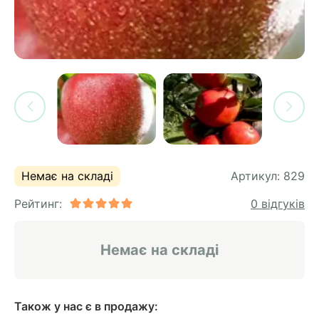
си
и
горіх
я лохини
і
у
их
лина
сових
иках
ди
во
ей
ий
Немає на складі
Артикул:
829
ий
Рейтинг:
0 відгуків
ульчування
ни
рева
ар
Немає на складі
а
Також у нас є в продажу: