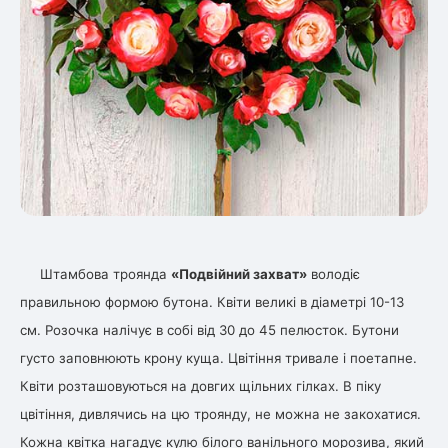
ться
ія)
оративна
Штамбова троянда
«Подвійний захват»
володіє
правильною формою бутона. Квіти великі в діаметрі 10-13
см. Розочка налічує в собі від 30 до 45 пелюсток. Бутони
густо заповнюють крону куща. Цвітіння тривале і поетапне.
Квіти розташовуються на довгих щільних гілках. В піку
цвітіння, дивлячись на цю троянду, не можна не закохатися.
Кожна квітка нагадує кулю білого ванільного морозива, який