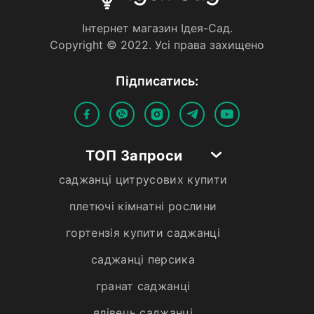
Iнтернет магазин Iдея-Сад.
Copyright © 2022. Усi права захищено
Пiдписатись:
ТОП Запроси
саджанці цитрусових купити
плетючі кімнатні рослини
гортензія купити саджанці
саджанці персика
гранат саджанці
ялівець саджанці