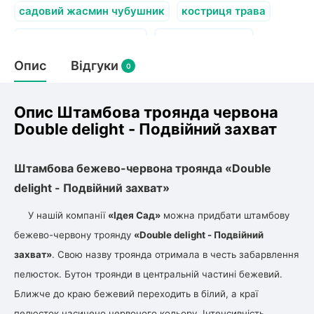
олокна (агротканини)
садовий жасмин чубушник
костриця трава
во
чагарник рододендрон
ялина в горщику
Опис
Відгуки
чагарники декоративні
саджанці ялиці
щі
0
и
к
ий
і
Опис Штамбова троянда червона
лки
Double delight - Подвійний захват
ки
снока
Штамбова бежево-червона троянда «Double
и
delight - Подвійний захват»
У нашій компанії
«Ідея Сад»
можна придбати штамбову
бежево-червону троянду
«Double delight - Подвійний
нди
захват»
. Свою назву троянда отримала в честь забарвлення
пелюсток. Бутон троянди в центральній частині бежевий.
ник)
Ближче до краю бежевий переходить в білий, а краї
пелюсток насичено червоного кольору. Інтенсивність