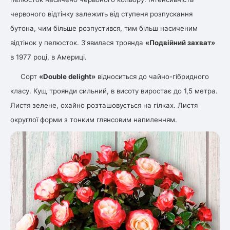
червоного відтінку залежить від ступеня розпускання
бутона, чим більше розпустився, тим більш насиченим
овець)
відтінок у пелюсток. З'явилася троянда
«Подвійний захват»
в 1977 році, в Америці.
Сорт
«Double delight»
відноситься до чайно-гібридного
класу. Кущ троянди сильний, в висоту виростає до 1,5 метра.
лини
Листя зелене, охайно розташовується на гілках. Листя
яні троянди)
округлої форми з тонким глянсовим напиленням.
ива
а
зник)