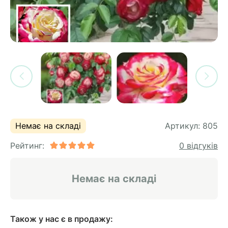
си
и
горіх
я лохини
і
у
их
лина
сових
иках
ди
во
ей
ни
Немає на складі
Артикул:
805
ий
Рейтинг:
0 відгуків
ульчування
рева
ар
Немає на складі
а
Також у нас є в продажу: