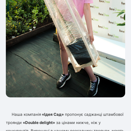
Наша компанія
«Ідея Сад»
пропонує саджанці штамбової
троянди
«Double delight»
за цінами нижче, ніж у
конкурентів. Вирощені в нашому розсаднику троянди, мають