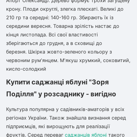
Апорт Олександр. Дерево формує трохи загущену
крону. Плоди округлі, злегка плескаті. Великі до
210 гр та середні: 140-160 гр. Збирають їх із
середини вересня. Товарна зрілість настає до
кінця листопада. Всі свої властивості
зберігаються до грудня, а в сховищі до
березня. Шкірка жовто-зеленого кольору з
червоним рум'янцем. М'якуш хрумкий, соковитий,
кисло-солодкий
Купити саджанці яблуні "Зоря
Поділля" у розсаднику - вигідно
Культура популярна у садівників-аматорів у всіх
регіонах України. Також знайшла визнання серед
підприємців, які вирощують для реалізації
фруктів. Серед переваг
саджанців яблоні
такого