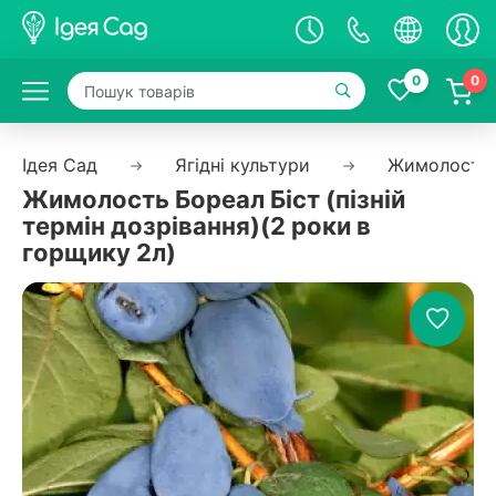
0
0
Ідея Сад
Ягідні культури
Жимолость ї
Жимолость Бореал Біст (пізній
термін дозрівання)(2 роки в
горщику 2л)