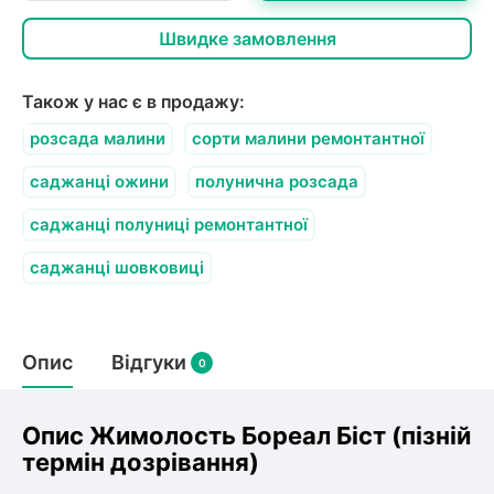
Швидке замовлення
Також у нас є в продажу:
розсада малини
сорти малини ремонтантної
саджанці ожини
полунична розсада
саджанці полуниці ремонтантної
саджанці шовковиці
Опис
Відгуки
0
Опис Жимолость Бореал Біст (пізній
термін дозрівання)