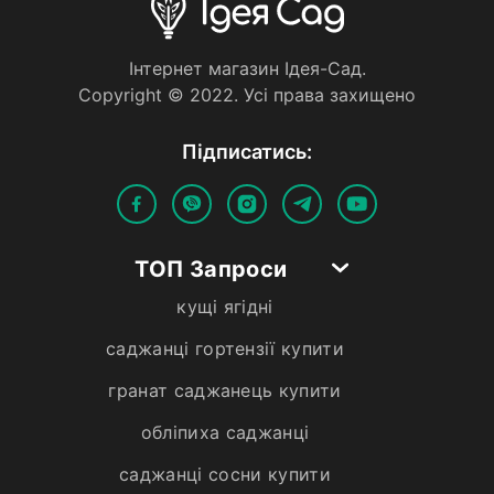
Iнтернет магазин Iдея-Сад.
Copyright © 2022. Усi права захищено
Пiдписатись:
ТОП Запроси
кущі ягідні
саджанці гортензії купити
гранат саджанець купити
обліпиха саджанці
саджанці сосни купити