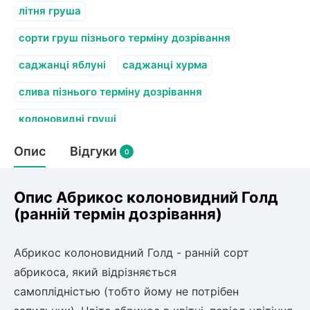
олокна (агротканини)
літня груша
во
сорти груш пізнього терміну дозрівання
саджанці яблуні
саджанці хурма
щі
и
к
слива пізнього терміну дозрівання
ий
і
колоновидні груші
лки
ки
Опис
Відгуки
0
снока
и
Опис Абрикос колоновидний Голд
(ранній термін дозрівання)
нди
Абрикос колоновидний Голд - ранній сорт
абрикоса, який відрізняється
ник)
самоплідністью (тобто йому не потрібен