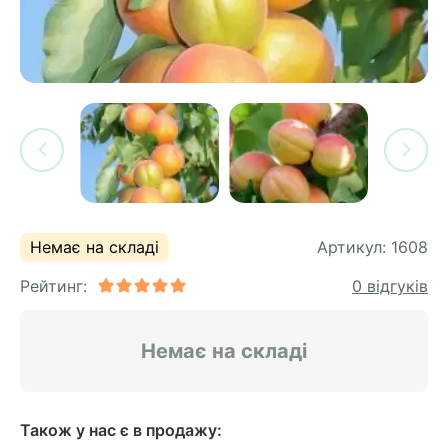
си
и
горіх
я лохини
і
у
их
лина
сових
иках
ди
во
ей
ни
Немає на складі
Артикул:
1608
ий
Рейтинг:
0 відгуків
ульчування
рева
ар
Немає на складі
а
Також у нас є в продажу: