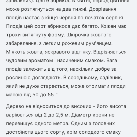
запильник). Цвіте абрикос в квітні, період цвітіння
може розтягнуться на два тижні. Дозрівання
плодів настає з кінця червня по початок серпня.
овець)
Плодів цей сорт абрикоса дає багато. Кожен має
трохи витягнуту форму. Шкірочка жовтого
забарвлення, з легким рожевим рум'янцем.
М'якоть жовта, яскравого відтінку. Відрізняється
лини
чудовим ароматом і насиченим смаком. Вага
плодів залежить від того, наскільки добре за
яні троянди)
рослиною доглядають. В середньому, садівник,
ива
який не дуже старається, може отримати плоди
масою від 50 до 55 г.
а
Дерево не відноситься до високих - його висота
варіюється від 2 до 2,5 м. Діаметр крони не
перевищує одного метра. Одним з головних
зник)
достоїнств цього сорту, крім солодкого смаку