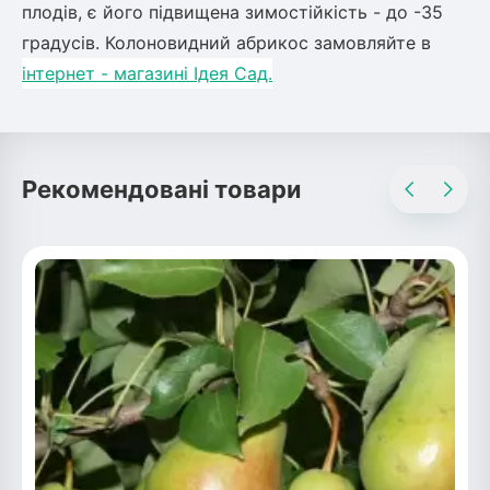
плодів, є його підвищена зимостійкість - до -35
ться
градусів. Колоновидний абрикос замовляйте в
інтернет - магазині Ідея Сад.
ія)
оративна
Рекомендовані товари