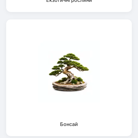
Екзотичні рослини
Бонсай