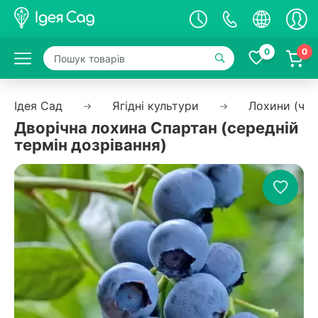
0
0
Ідея Сад
Ягідні культури
Лохини (чо
Дворічна лохина Спартан (середній
термін дозрівання)