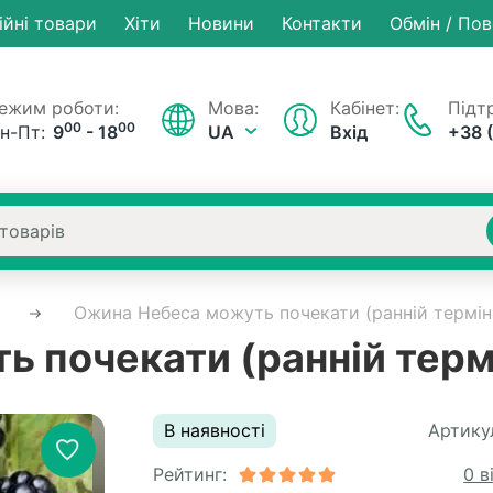
ійні товари
Хiти
Новини
Контакти
Обмін / По
ежим роботи:
Мова:
Кабінет:
Підтр
00
00
н-Пт:
9
- 18
UA
Вхід
+38 
Ожина Небеса можуть почекати (ранній термін
 почекати (ранній терм
В наявності
Артику
Рейтинг:
0 в