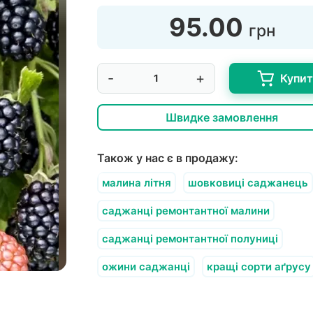
95.00
грн
-
+
Купи
Швидке замовлення
Також у нас є в продажу:
малина літня
шовковиці саджанець
саджанці ремонтантної малини
саджанці ремонтантної полуниці
ожини саджанці
кращі сорти аґрусу