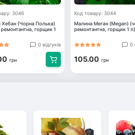
вару: 3046
Код товару: 3044
 Хебан (Чорна Полька)
Малина Меган (Megan) (ч
, ремонтантна, горщик 1
ремонтантна, горщик 1 л
0 відгуків
0 
00
105.00
грн
грн