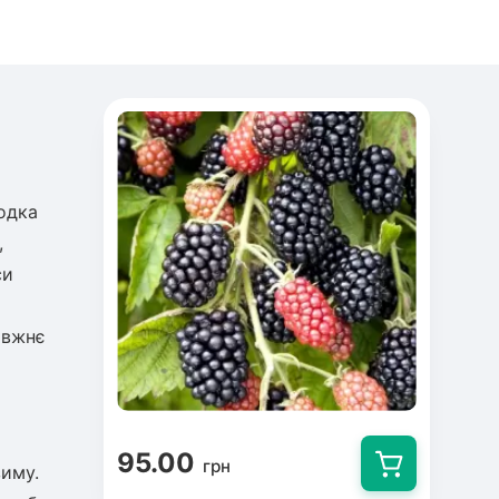
одка
,
си
авжнє
95.00
грн
зиму.