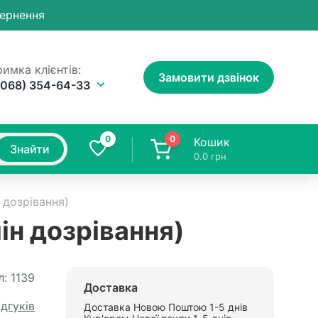
вернення
имка клієнтів:
Замовити дзвінок
(068) 354-64-33
0
0
Кошик
Знайти
0.0
грн
 дозрівання)
ін дозрівання)
л:
1139
Доставка
ідгуків
Доставка Новою Поштою 1-5 днів