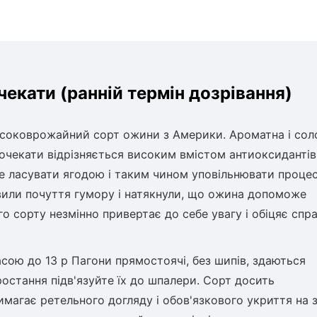
екати (ранній термін дозрівання)
исоковрожайний сорт ожини з Америки. Ароматна і сол
чекати відрізняється високим вмістом антиоксидантів
ете ласувати ягодою і таким чином уповільнювати проце
явили почуття гумору і натякнули, що ожина допоможе
о сорту незмінно привертає до себе увагу і обіцяє спр
масою до 13 р Пагони прямостоячі, без шипів, здаються
ростання підв'язуйте їх до шпалери. Сорт досить
магає ретельного догляду і обов'язкового укриття на 