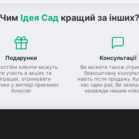
Чим
Ідея Сад
кращий за інших
Подарунки
Консультації
постійні клієнти можуть
Ви можете також отри
ти участь в акціях та
безкоштовну консульт
іграшах, отримувати
навіть після продажу. К
нки у вигляді приємних
нас один раз, Ви зали
бонусів!
назавжди нашим кліє