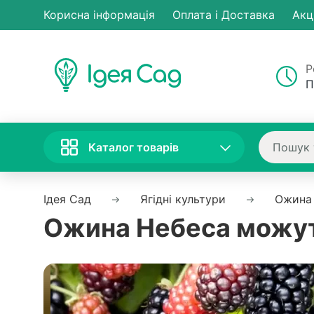
Корисна інформація
Оплата і Доставка
Акц
Р
П
Каталог товарів
Ідея Сад
Ягідні культури
Ожина
Ожина Небеса можуть