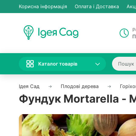
Корисна інформація
Оплата і Доставка
Акц
Р
П
Каталог товарів
Ідея Сад
Плодові дерева
Горiхо
Фундук Mortarella -