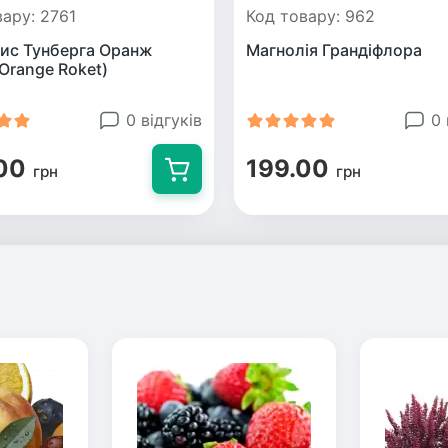
вару: 2761
Код товару: 962
ис Тунберга Оранж
Магнолія Грандіфлора
Orange Roket)
0 відгуків
0 
00
199.00
грн
грн