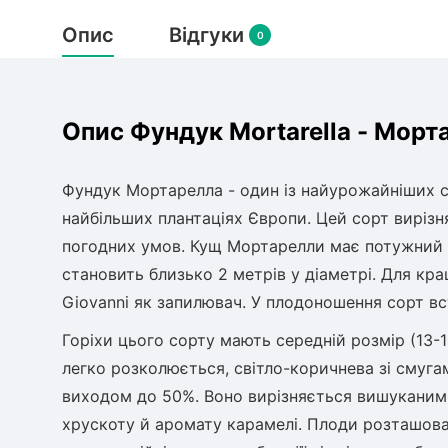
Опис
Відгуки
0
Опис Фундук Mortarella - Морт
Фундук Мортарелла - один із найурожайніших с
найбільших плантаціях Європи. Цей сорт вирізн
погодних умов. Кущ Мортарелли має потужний рі
становить близько 2 метрів у діаметрі. Для 
Giovanni як запилювач. У плодоношення сорт вст
Горіхи цього сорту мають середній розмір (13-1
легко розколюється, світло-коричнева зі смугам
виходом до 50%. Воно вирізняється вишуканим 
хрускоту й аромату карамелі. Плоди розташован