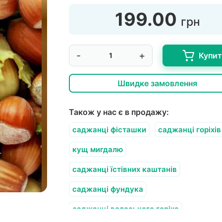
199.00
грн
-
+
Купи
Швидке замовлення
Також у нас є в продажу:
саджанці фісташки
саджанці горіхів
кущ мигдалю
саджанці їстівних каштанів
саджанці фундука
саджанці волоського горіха