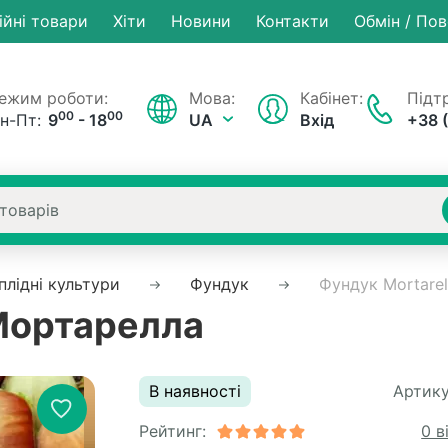
ійні товари
Хiти
Новини
Контакти
Обмін / По
ежим роботи:
Мова:
Кабінет:
Підтр
00
00
н-Пт:
9
- 18
UA
Вхід
+38 
плiднi культури
Фундук
Фундук Mortarel
 Мортарелла
В наявності
Артику
Рейтинг:
0 в