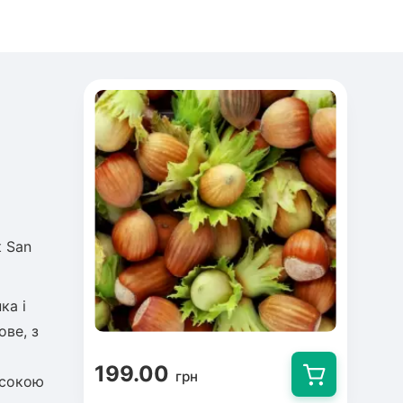
 San
ка і
ове, з
199.00
грн
исокою