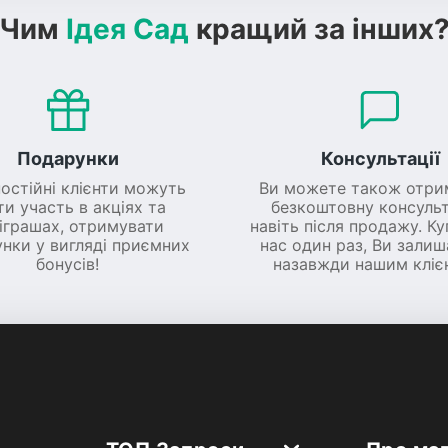
Чим
Ідея Сад
кращий за інших
Подарунки
Консультації
постійні клієнти можуть
Ви можете також отри
ти участь в акціях та
безкоштовну консульт
іграшах, отримувати
навіть після продажу. К
нки у вигляді приємних
нас один раз, Ви зали
бонусів!
назавжди нашим кліє