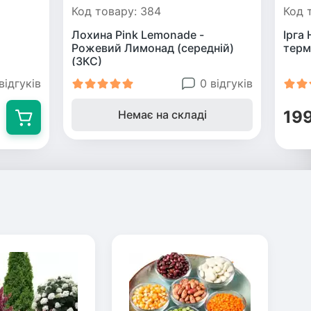
Код товару: 384
Код 
Лохина Pink Lemonade -
Ірга
Рожевий Лимонад (середній)
терм
(ЗКС)
відгуків
0 відгуків
19
Немає на складі