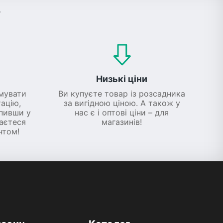
?
Низькі ціни
мувати
Ви купуєте товар із розсадника
ацію,
за вигідною ціною. А також у
упивши у
нас є і оптові ціни – для
шаєтеся
магазинів!
нтом!