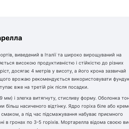
арелла
ортів, виведений в Італії та широко вирощуваний на
яється високою продуктивністю і стійкістю до різних
ст, досягає 4 метрів у висоту, а його крона зазвичай
кращого врожаю рекомендується використовувати фундук
упає вже на третій рік після посадки.
9 мм) і злегка витягнуту, стисливу форму. Оболонка тон
и більш насиченого відтінку. Ядро горіха біле або крем
смаком, а під час підсмажування набуває приємного
і в гронах по 3-5 горіхів. Мортарелла відома своєю в