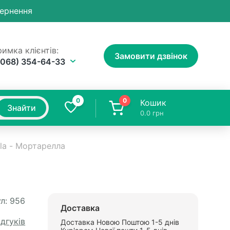
вернення
имка клієнтів:
Замовити дзвінок
(068) 354-64-33
0
0
Кошик
Знайти
0.0
грн
la - Мортарелла
л:
956
Доставка
ідгуків
Доставка Новою Поштою 1-5 днів