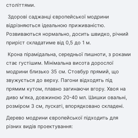
століттями.
ться
Здорові саджанці європейської модрини
ія)
відрізняються ідеальною приживаністю.
оративна
Розвиваються нормально, досить швидко, річний
приріст складатиме від 0,5 до 1 м.
Крона пірамідальна, середньої пишноти, з роками
стає густішим. Мінімальна висота дорослої
модрини близько 35 см. Стовбур прямий, що
звужується до верху. Пагони відходять під
прямим кутом, плавно загинаючи вгору. Хвоя на
диво м'яка, довжиною 20-40 мл. Шишки овальні,
розміром 3 см, лускаті, впорядковано складені.
Дерево модрини європейської підходить для
різних видів проектування: