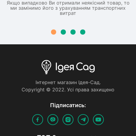
Якщо випадково Ви отримали неякісний товар, то
ми замінимо його з урахуванням транспортних
витрат
Iнтернет магазин Iдея-Сад.
Copyright © 2022. Усi права захищено
Пiдписатись: