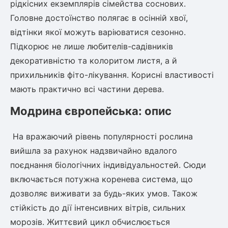
рідкісних екземплярів сімейства соснових.
Головне достоїнство полягає в осінній хвої,
овець)
відтінки якої можуть варіюватися сезонно.
Підкорює не лише любителів-садівників
декоративністю та колоритом листя, а й
прихильників фіто-лікування. Корисні властивості
мають практично всі частини дерева.
лини
Модрина європейська: опис
яні троянди)
На вражаючий рівень популярності рослина
ива
вийшла за рахунок надзвичайно вдалого
поєднання біологічних індивідуальностей. Сюди
а
включається потужна коренева система, що
дозволяє виживати за будь-яких умов. Також
стійкість до дії інтенсивних вітрів, сильних
зник)
морозів. Життєвий цикл обчислюється