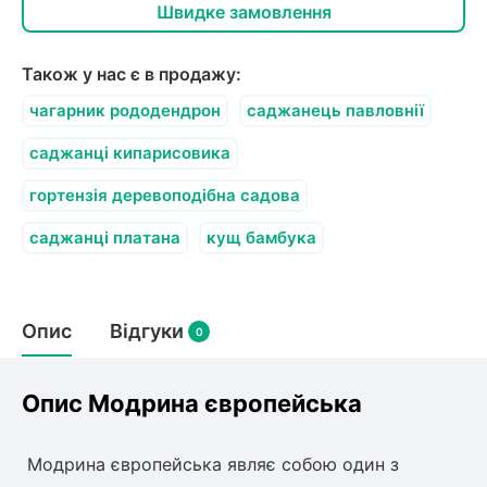
олокна (агротканини)
Швидке замовлення
во
Також у нас є в продажу:
щі
чагарник рододендрон
саджанець павловнії
и
к
ий
саджанці кипарисовика
і
лки
гортензія деревоподібна садова
ки
саджанці платана
кущ бамбука
снока
и
Опис
Відгуки
0
нди
Опис Модрина європейська
ник)
Модрина європейська являє собою один з