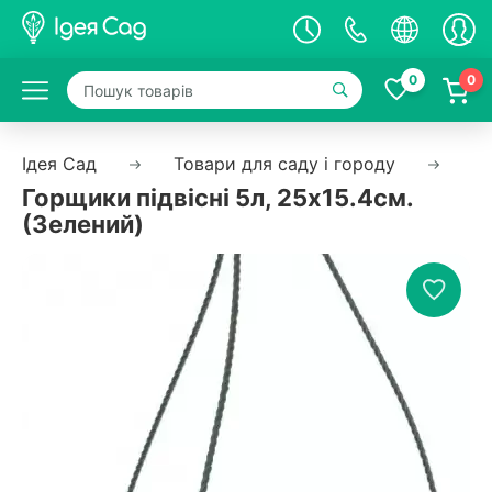
0
0
Ідея Сад
Товари для саду і городу
Єм
Горщики підвісні 5л, 25х15.4см.
(Зелений)