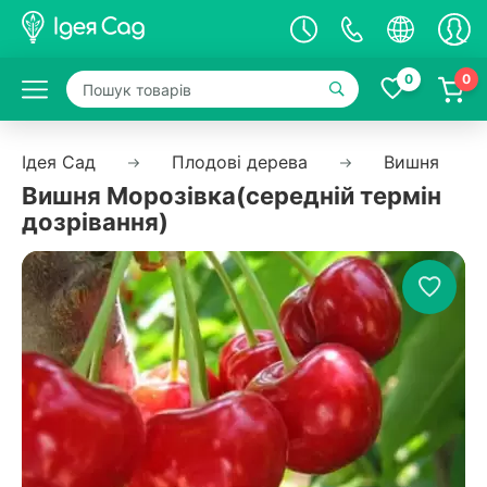
0
0
Ідея Сад
Плодові дерева
Вишня
Вишня Морозівка(середній термін
дозрівання)