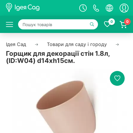
0
0
Ідея Сад
Товари для саду і городу
Єм
Горщик для декорації стін 1.8л,
(ID:W04) d14хh15см.