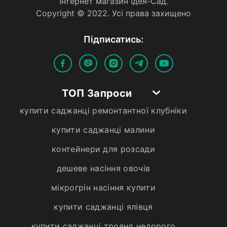
Iнтернет магазин Iдея-Сад.
Copyright © 2022. Усi права захищено
Пiдписатись:
ТОП Запроси
купити саджанці ремонтантної клубніки
купити саджанці малини
контейнери для розсади
дешеве насіння овочів
мікрогрін насіння купити
купити саджанці ялівця
купити саджанці троянд недорого