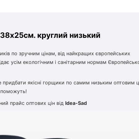
 38х25см. круглий низький
иків по зручним цінам, від найкращих європейських
відає усім екологічним і санітарним нормам Європейськ
е придбати якісні горщики по самим низьким оптовим ц
допоможуть!
ний прайс оптових цін від
Idea-Sad