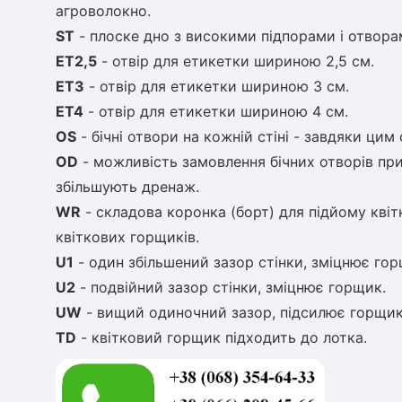
агроволокно.
ST
- плоске дно з високими підпорами і отвора
ET2,5
- отвір для етикетки шириною 2,5 см.
ET3
- отвір для етикетки шириною 3 см.
ET4
- отвір для етикетки шириною 4 см.
OS
- бічні отвори на кожній стіні - завдяки ци
OD
- можливість замовлення бічних отворів при
збільшують дренаж.
WR
- складова коронка (борт) для підйому кві
квіткових горщиків.
U1
- один збільшений зазор стінки, зміцнює гор
U2
- подвійний зазор стінки, зміцнює горщик.
UW
- вищий одиночний зазор, підсилює горщик
TD
- квітковий горщик підходить до лотка.