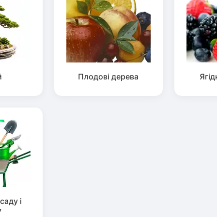
й
Плодові дерева
Ягід
саду і
у