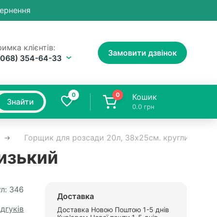
вернення
имка клієнтів:
Замовити дзвінок
(068) 354-64-33
0
0
Кошик
Знайти
0.0
грн
Горщик для розсади 20л, 38х25см. круглий низь
низький
л:
346
Доставка
ідгуків
Доставка Новою Поштою 1-5 днів