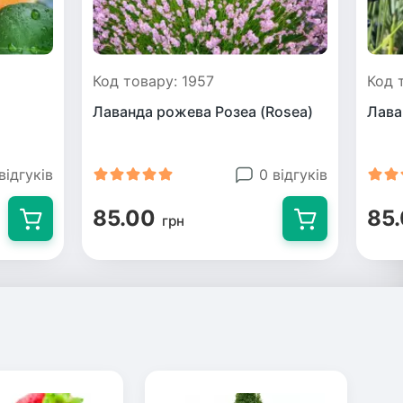
Код товару: 1957
Код 
Лаванда рожева Розеа (Rosea)
Лава
відгуків
0 відгуків
85.00
85
грн