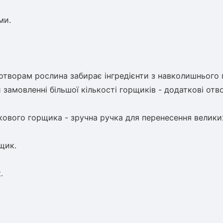
ми.
м отворам рослина забирає
інгредієнти з навколишнього 
 замовленні більшої
кількості горщиків - додаткові отв
ткового горщика - зручна ручка
для перенесення велики
щик.
.