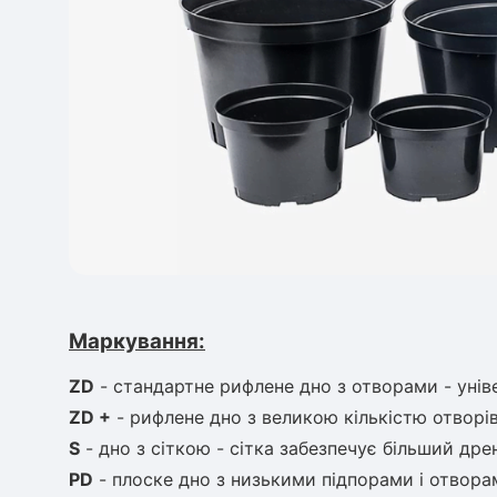
Маркування:
ZD
- стандартне рифлене дно з отворами - уні
ZD +
- рифлене дно з великою кількістю отворі
S
- дно з сіткою - сітка забезпечує більший дре
PD
- плоске дно з низькими підпорами і отвора