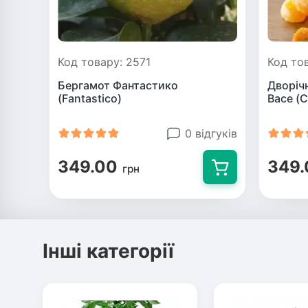
Код товару: 2571
Код то
Бергамот Фантастико
Дворіч
(Fantastico)
Васе (
0 відгуків
349.00
349.
грн
Інші категорії