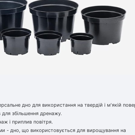
версальне дно для
використання на твердій і м'якій пове
в для збільшення
дренажу.
наж і приплив повітря.
ми - дно, що
використовується для вирощування на