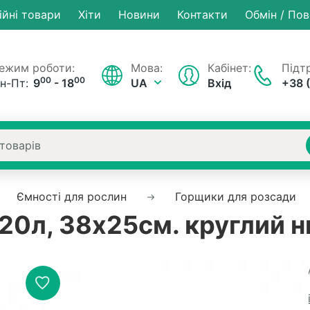
ійні товари
Хiти
Новини
Контакти
Обмін / По
ежим роботи:
Мова:
Кабінет:
Підтр
00
00
н-Пт:
9
- 18
UA
Вхід
+38 
Ємності для рослин
Горщики для розсади
20л, 38х25см. круглий 
Немає на складі
Артику
Рейтинг:
0 в