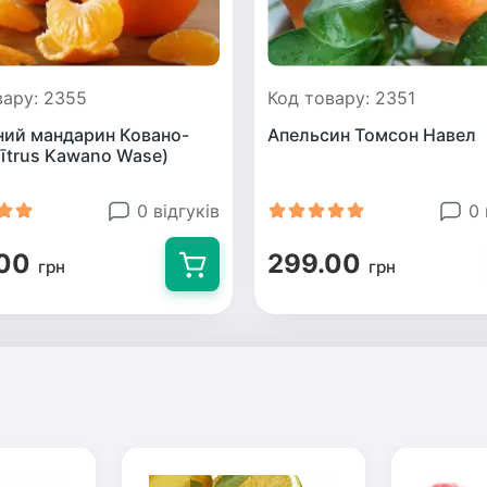
вару: 2355
Код товару: 2351
ний мандарин Ковано-
Апельсин Томсон Навел
Cītrus Kawano Wase)
0 відгуків
0 
00
299.00
грн
грн