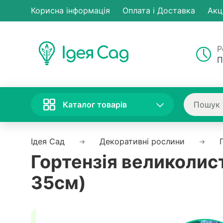
Корисна інформація
Оплата і Доставка
Акц
Р
П
Каталог товарів
Ідея Сад
Декоративні рослини
Гортензія великолист
35см)