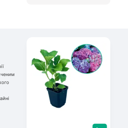
ії
иченим
кого
айні