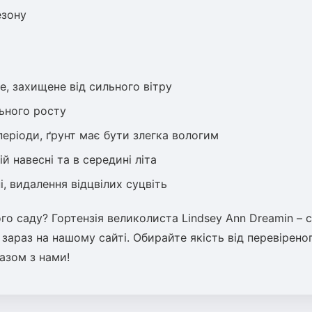
езону
е, захищене від сильного вітру
льного росту
періоди, ґрунт має бути злегка вологим
й навесні та в середині літа
і, видалення відцвілих суцвіть
о саду? Гортензія великолиста Lindsey Ann Dreamin – 
зараз на нашому сайті. Обирайте якість від перевірено
разом з нами!