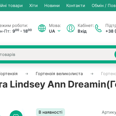
ійні товари
Хiти
Новини
Контакти
Обмін / По
ежим роботи:
Мова:
Кабінет:
Підтр
00
00
н-Пт:
9
- 18
UA
Вхід
+38 
Гортензія
Гортензія великолиста
Гортен
а Lindsey Ann Dreamin(Г
В наявності
Артику