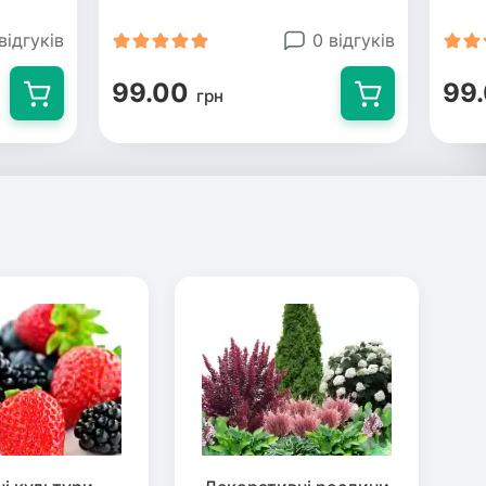
відгуків
0 відгуків
99.00
99
грн