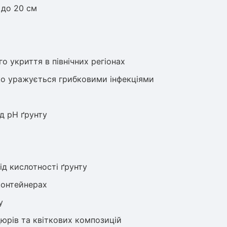
м до 20 см
о укриття в північних регіонах
дко уражується грибковими інфекціями
ід pH ґрунту
ід кислотності ґрунту
контейнерах
у
юрів та квіткових композицій