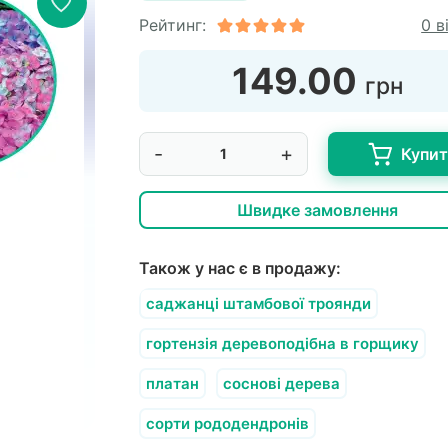
Рейтинг:
0 в
149.00
грн
-
+
Купи
Швидке замовлення
Також у нас є в продажу:
саджанці штамбової троянди
гортензія деревоподібна в горщику
платан
соснові дерева
сорти рододендронів