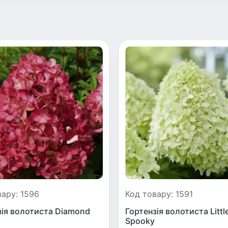
вару: 1596
Код товару: 1591
зія волотиста Diamond
Гортензія волотиста Littl
Spoоky