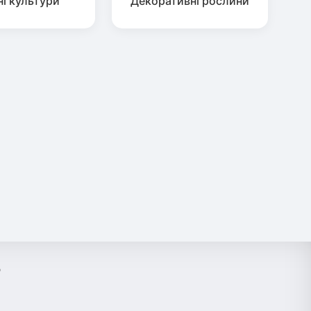
ні культури
Декоративні рослини
?