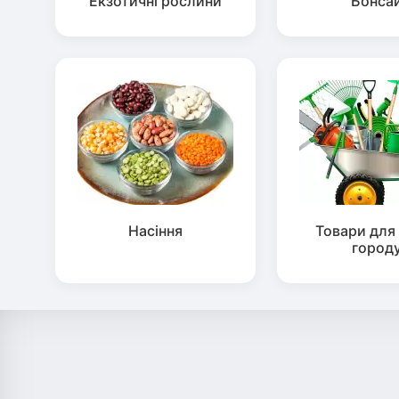
Екзотичні рослини
Бонса
Насіння
Товари для 
город