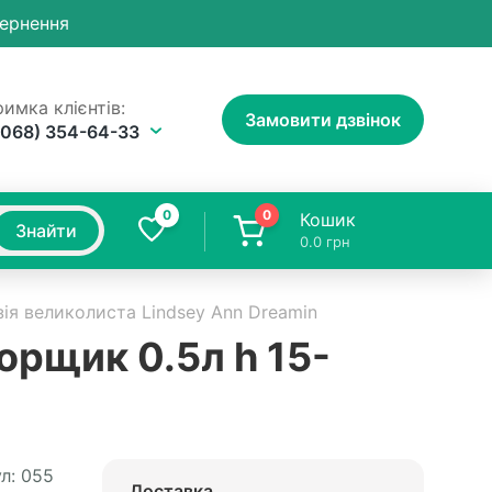
вернення
имка клієнтів:
Замовити дзвінок
(068) 354-64-33
0
0
Кошик
Знайти
0.0
грн
зія великолиста Lindsey Ann Dreamin
орщик 0.5л h 15-
л:
055
Доставка