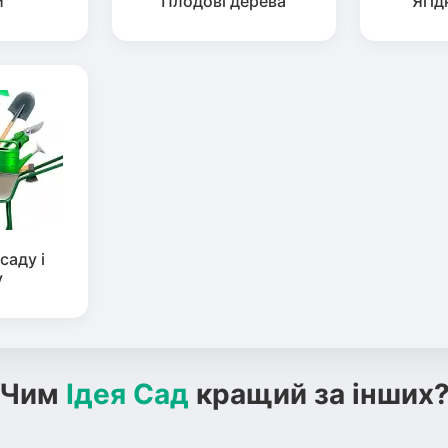
й
Плодові дерева
Ягід
саду і
у
Чим
Ідея Сад
кращий за інших