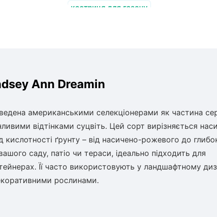
костриця для газону
ndsey Ann Dreamin
иведена американськими селекціонерами як частина сер
нливими відтінками суцвіть. Цей сорт вирізняється нас
ід кислотності ґрунту – від насичено-рожевого до глибо
ашого саду, патіо чи тераси, ідеально підходить для
онтейнерах. Її часто використовують у ландшафтному диз
декоративними рослинами.