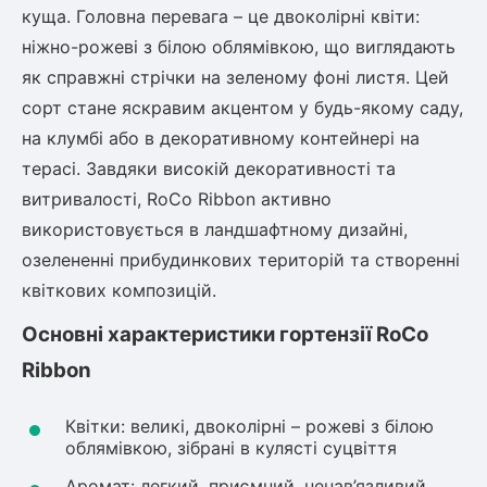
Шовковиця
Лавровишня
куща. Головна перевага – це двоколірні квіти:
Кизильник
ніжно-рожеві з білою облямівкою, що виглядають
Бобовник (Жерновець)
як справжні стрічки на зеленому фоні листя. Цей
Абрикос
Калина
сорт стане яскравим акцентом у будь-якому саду,
Піраканта
на клумбі або в декоративному контейнері на
Бузина
Обліпиха
терасі. Завдяки високій декоративності та
витривалості, RoCo Ribbon активно
Багаторічні рослини
Кизил
використовується в ландшафтному дизайні,
Молодило (Кам'яні троянди)
озелененні прибудинкових територій та створенні
М'ята
квіткових композицій.
Диплоидная слива
Лаванда
Основні характеристики гортензії RoCo
Бамбук
Пряні трави
Азіатська груша
Ribbon
Очиток (седум)
Вівсяниця
Квітки: великі, двоколірні – рожеві з білою
Барвінок
облямівкою, зібрані в кулясті суцвіття
Чемерник (морозник)
Аромат: легкий, приємний, ненав’язливий