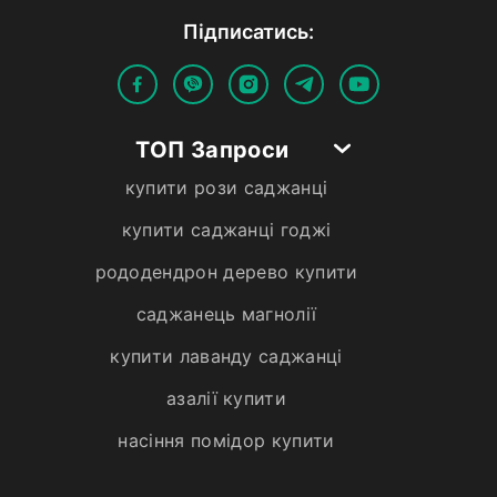
Пiдписатись:
ТОП Запроси
купити рози саджанці
купити саджанці годжі
рододендрон дерево купити
саджанець магнолії
купити лаванду саджанці
азалії купити
насіння помідор купити