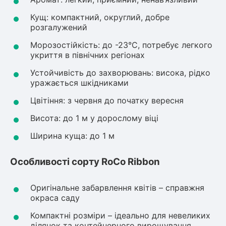
Кущ: компактний, округлий, добре
Рослини що в'ються
розгалужений
Гліцинія (Вістерія)
Морозостійкість: до -23°C, потребує легкого
Жимолость декоративна
укриття в північних регіонах
Плющ
Устойчивість до захворювань: висока, рідко
Клематіс
уражається шкідниками
Цвітіння: з червня до початку вересня
Висота: до 1 м у дорослому віці
Ширина куща: до 1 м
Особливості сорту RoCo Ribbon
Оригінальне забарвлення квітів – справжня
окраса саду
Компактні розміри – ідеально для невеликих
ділянок та контейнерного вирощування