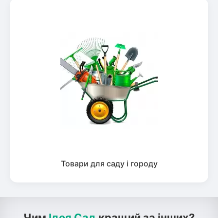
Товари для саду і городу
Чим
Ідея Сад
кращий за інших?