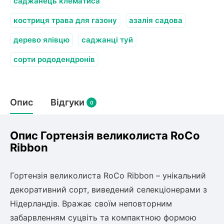
Слива
саджанець клематиса
Смородина
Кріплення агроволокна (агротканини)
Платан
Сітка затіняюча
костриця трава для газону
Тамарикс
азалія садова
Оливкове Дерево
Персик
Агрус
дерево ялівцю
саджанці туй
Садова техніка
Декоративні кущі
Мирт
сорти рододендронів
Рубальні машини
Інжирний персик
Пієріс Японський
Виноград
Граблі тракторні
Рододендрон
Мушмула
Картоплесаджалки
Бересклет
Нектарин
Актинідія
Опис
Картоплекопалки
Відгуки
0
Вейгела
Сажалки для чеснока
Барбарис
Роторні косарки
Пухироплідник
Алича
Ірга
Опис Гортензія великолиста RoCo
Навантажувачі
Спірея
Ribbon
Азалія
Айва
Ківі
Дерен
Гортензія великолиста RoCo Ribbon – унікальний
Штамбові троянди
декоративний сорт, виведений селекціонерами з
Бузок
Хурма
Нідерландів. Вражає своїм неповторним
Жасмин (Чубушник)
забарвленням суцвіть та компактною формою
Будлея