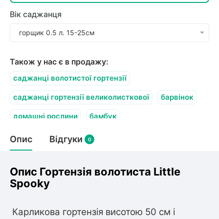
Вік саджанця
горщик 0.5 л. 15-25см
Також у нас є в продажу:
саджанці волотистої гортензії
саджанці гортензії великолисткової
барвінок
домашні рослини
бамбук
рододендрон низькорослі сорти
Опис
Відгуки
0
Опис Гортензія волотиста Little
Spoоky
Карликова гортензія висотою 50 см і