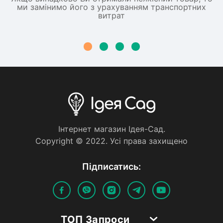
ми замінимо його з урахуванням транспортних
витрат
Iнтернет магазин Iдея-Сад.
Copyright © 2022. Усi права захищено
Пiдписатись:
ТОП Запроси