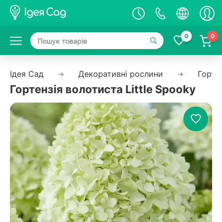
0
0
Ідея Сад
Декоративні рослини
Горте
Гортензія волотиста Little Spoоky