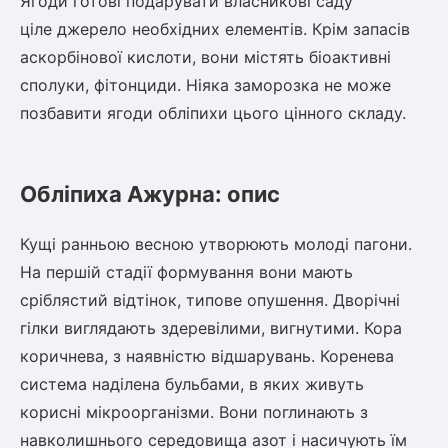
Ягоди готові подарувати власникові саду
ціле джерело необхідних елементів. Крім запасів
аскорбінової кислоти, вони містять біоактивні
сполуки, фітонциди. Ніяка заморозка не може
позбавити ягоди обліпихи цього цінного складу.
Обліпиха Ажурна: опис
Кущі ранньою весною утворюють молоді пагони.
На першій стадії формування вони мають
сріблястий відтінок, типове опушення. Дворічні
гілки виглядають здеревілими, вигнутими. Кора
коричнева, з наявністю відшарувань. Коренева
система наділена бульбами, в яких живуть
корисні мікроорганізми. Вони поглинають з
навколишнього середовища азот і насичують їм