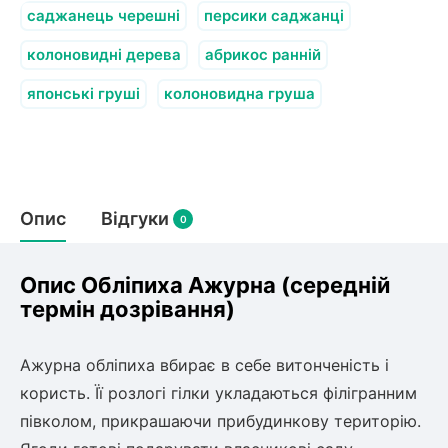
саджанець черешні
персики саджанці
колоновидні дерева
абрикос ранній
японські груші
колоновидна груша
Опис
Відгуки
0
Опис Обліпиха Ажурна (середній
термін дозрівання)
Ажурна обліпиха вбирає в себе витонченість і
користь. Її розлогі гілки укладаються філігранним
півколом, прикрашаючи прибудинкову територію.