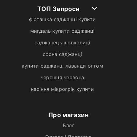
ТОП Запроси
фісташка саджанці купити
мигдаль купити саджанці
саджанець шовковиці
сосна саджанці
купити саджанці лаванди оптом
черешня червона
насіння мікрогрін купити
Про магазин
Блог
Оплата і Доставка