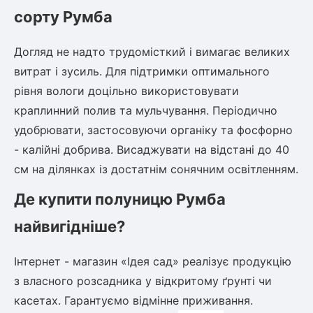
сорту Румба
Рослини що в'ються
Догляд не надто трудомісткий і вимагає великих
Гліцинія (Вістерія)
витрат і зусиль. Для підтримки оптимального
Жимолость декоративна
Плющ
рівня вологи доцільно використовувати
Клематіс
краплинний полив та мульчування. Періодично
удобрювати, застосовуючи органіку та фосфорно
- калійні добрива. Висаджувати на відстані до 40
см на ділянках із достатнім сонячним освітленням.
Де купити полуницю Румба
найвигідніше?
Інтернет - магазин «Ідея сад» реалізує продукцію
з власного розсадника у відкритому ґрунті чи
касетах. Гарантуємо відмінне приживання.