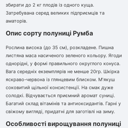
Шовковиця
Лавровишня
збирати до 2 кг плодів із одного куща.
Кизильник
Затребувана серед великих підприємців та
Бобовник (Жерновець)
аматорів.
Абрикос
Калина
Піраканта
Опис сорту полуниці Румба
Бузина
Обліпиха
Рослина висока (до 35 см), розкладене. Пишна
Багаторічні рослини
листяна маса насиченого зеленого кольору. Ягоди
Кизил
однорідні, у формі правильного округлого конуса.
Молодило (Кам'яні троянди)
Вага середніх екземплярів не менше 20гр. Шкірка
М'ята
Диплоидная слива
яскраво-червона із глянцевим блиском. М'якуш
Лаванда
соковитий щільної консистенції. На смак дуже
Бамбук
Пряні трави
Азіатська груша
солодкі. Відчувається приємний аромат суниці.
Очиток (седум)
Багатий склад вітамінів та антиоксидантів. Гарні у
Вівсяниця
свіжому вигляді, придатні для заготівлі на зиму.
Барвінок
Особливості вирощування полуниці
Чемерник (морозник)