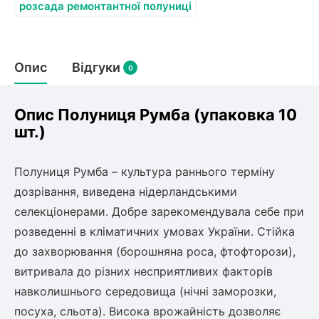
Слива
Смородина
розсада ремонтантної полуниці
Кріплення агроволокна (агротканини)
Платан
Сітка затіняюча
Тамарикс
Оливкове Дерево
Персик
Агрус
Садова техніка
Опис
Відгуки
Декоративні кущі
0
Мирт
Рубальні машини
Інжирний персик
Пієріс Японський
Виноград
Граблі тракторні
Опис Полуниця Румба (упаковка 10
Рододендрон
Мушмула
Картоплесаджалки
шт.)
Бересклет
Нектарин
Актинідія
Картоплекопалки
Вейгела
Сажалки для чеснока
Барбарис
Полуниця Румба – культура раннього терміну
Роторні косарки
Пухироплідник
Алича
Ірга
дозрівання, виведена нідерландськими
Навантажувачі
Спірея
селекціонерами. Добре зарекомендувала себе при
Азалія
розведенні в кліматичних умовах України. Стійка
Айва
Ківі
Дерен
до захворювання (борошняна роса, фтофторози),
Штамбові троянди
витривала до різних несприятливих факторів
Бузок
Хурма
навколишнього середовища (нічні заморозки,
Жасмин (Чубушник)
Будлея
посуха, сльота). Висока врожайність дозволяє