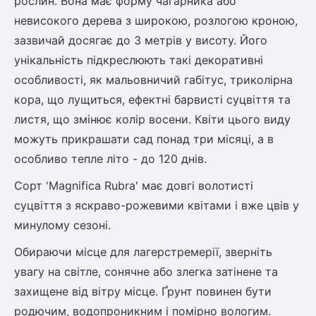
рослин. Вона має форму чагарника або
невисокого дерева з широкою, розлогою кроною,
зазвичай досягає до 3 метрів у висоту. Його
овець)
унікальність підкреслюють такі декоративні
особливості, як мальовничий габітус, триколірна
кора, що лущиться, ефектні барвисті суцвіття та
листя, що змінює колір восени. Квіти цього виду
лини
можуть прикрашати сад понад три місяці, а в
особливо тепле літо - до 120 днів.
яні троянди)
Сорт 'Magnifica Rubra' має довгі волотисті
ива
суцвіття з яскраво-рожевими квітами і вже цвів у
минулому сезоні.
а
Обираючи місце для лагерстремерії, зверніть
увагу на світле, сонячне або злегка затінене та
захищене від вітру місце. Ґрунт повинен бути
зник)
родючим, водопроникним і помірно вологим.