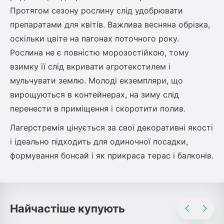
Протягом сезону рослину слід удобрювати
ться
препаратами для квітів. Важлива весняна обрізка,
ія)
оскільки цвіте на пагонах поточного року.
оративна
Рослина не є повністю морозостійкою, тому
взимку її слід вкривати агротекстилем і
мульчувати землю. Молоді екземпляри, що
вирощуються в контейнерах, на зиму слід
перенести в приміщення і скоротити полив.
Лагерстремія цінується за свої декоративні якості
і ідеально підходить для одиночної посадки,
формування бонсай і як прикраса терас і балконів.
Найчастіше купують