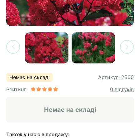
си
и
горіх
я лохини
і
у
их
лина
сових
иках
ди
во
ей
ни
Немає на складі
Артикул:
2500
ий
Рейтинг:
0 відгуків
ульчування
рева
ар
Немає на складі
а
Також у нас є в продажу: